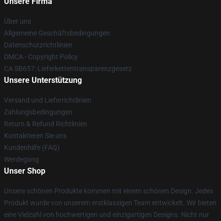
Unsere Firma
Über uns
Allgemeine Geschäftsbedingungen
Datenschutzrichtlinien
DMCA - Copyright Policy
CA SB657: Lieferkettentransparenzgesetz
Unsere Unterstützung
Versand und Lieferrichtlinien
Zahlungsbedingungen
Return & Refund Richtlinien
Kontaktieren Sie uns
Kundenhilfe (FAQ)
Werdegang
Unser Shop
Unsere schönen Produkte kommen mit einem schönen Design. Jedes
Produkt wurde von unserem erstklassigen Team entwickelt. Wir bieten
eine Vielzahl von hochwertigen und einzigartigen Designs. Nicht nur