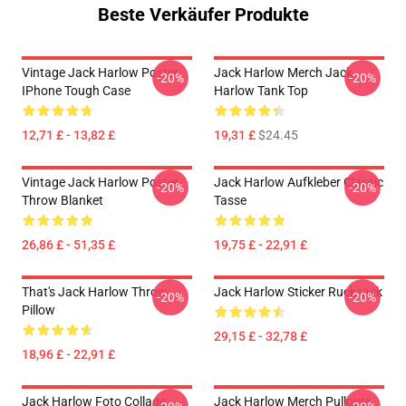
Beste Verkäufer Produkte
Vintage Jack Harlow Poster
Jack Harlow Merch Jack
-20%
-20%
IPhone Tough Case
Harlow Tank Top
12,71 £ - 13,82 £
19,31 £
$24.45
Vintage Jack Harlow Poster
Jack Harlow Aufkleber Classic
-20%
-20%
Throw Blanket
Tasse
26,86 £ - 51,35 £
19,75 £ - 22,91 £
That's Jack Harlow Throw
Jack Harlow Sticker Rucksack
-20%
-20%
Pillow
29,15 £ - 32,78 £
18,96 £ - 22,91 £
Jack Harlow Foto Collage
Jack Harlow Merch Pullover