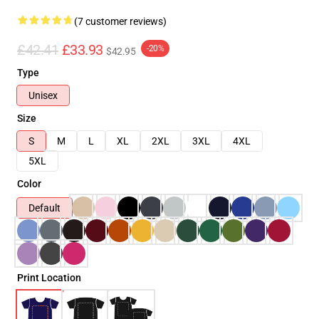
(7 customer reviews)
£42.41
£33.93
-20%
$42.95
Type
Unisex
Size
S
M
L
XL
2XL
3XL
4XL
5XL
Color
Default
Print Location