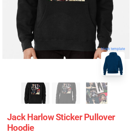
blank template
Jack Harlow Sticker Pullover
Hoodie