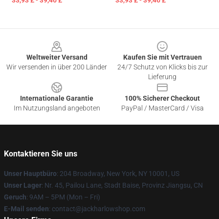
33,93 £ - 39,46 £
33,93 £ - 39,46 £
Footer
Weltweiter Versand
Kaufen Sie mit Vertrauen
Wir versenden in über 200 Länder
24/7 Schutz von Klicks bis zur
Lieferung
Internationale Garantie
100% Sicherer Checkout
Im Nutzungsland angeboten
PayPal / MasterCard / Visa
Kontaktieren Sie uns
Unser Hauptbüro
: 204 Broadway, New York, NY 10001, US
Unser Lager
: Nr. 45, Pailou Lane, Stadt Baise, Provinz Jiangsu, CN
Geruch
: 9AM – 5PM (Mon – Fri)
E-Mail senden
: contact@jackharlowshop.com