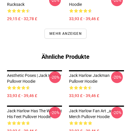
-20%
-20%
Rucksack
Hoodie
29,15 £ - 32,78 £
33,93 £ - 39,46 £
MEHR ANZEIGEN
Ähnliche Produkte
Aesthetic Poses | Jack Harlow
Jack Harlow Jackman
-20%
-20%
Pullover Hoodie
Pullover Hoodie
33,93 £ - 39,46 £
33,93 £ - 39,46 £
Jack Harlow Has The World At
Jack Harlow Fan Art _amp_
-20%
-20%
His Feet Pullover Hoodie
Merch Pullover Hoodie