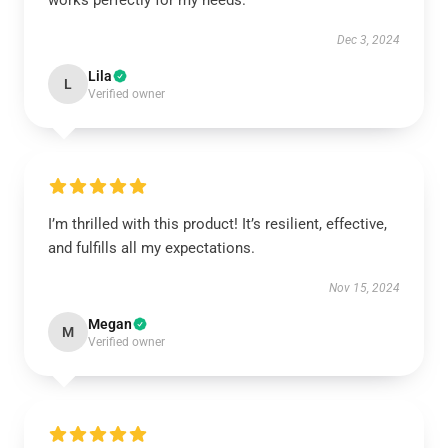
works perfectly for my needs.
Dec 3, 2024
Lila
L
Verified owner
I’m thrilled with this product! It’s resilient, effective,
and fulfills all my expectations.
Nov 15, 2024
Megan
M
Verified owner