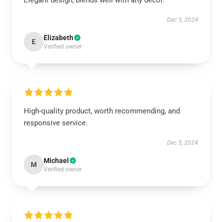
Elegant design, blends well with any décor.
Dec 5, 2024
Elizabeth
E
Verified owner
High-quality product, worth recommending, and
responsive service.
Dec 5, 2024
Michael
M
Verified owner