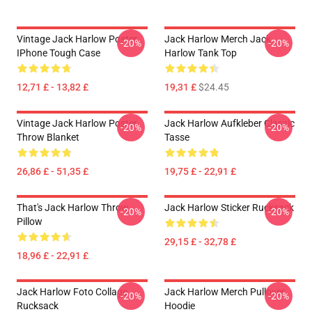
Vintage Jack Harlow Poster
Jack Harlow Merch Jack
-20%
-20%
IPhone Tough Case
Harlow Tank Top
12,71 £ - 13,82 £
19,31 £
$24.45
Vintage Jack Harlow Poster
Jack Harlow Aufkleber Classic
-20%
-20%
Throw Blanket
Tasse
26,86 £ - 51,35 £
19,75 £ - 22,91 £
That's Jack Harlow Throw
Jack Harlow Sticker Rucksack
-20%
-20%
Pillow
29,15 £ - 32,78 £
18,96 £ - 22,91 £
Jack Harlow Foto Collage
Jack Harlow Merch Pullover
-20%
-20%
Rucksack
Hoodie