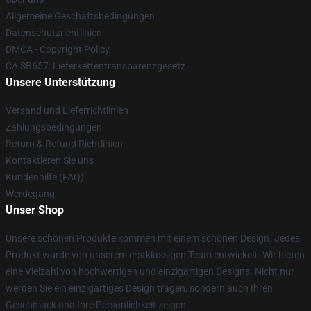
Allgemeine Geschäftsbedingungen
Datenschutzrichtlinien
DMCA - Copyright Policy
CA SB657: Lieferkettentransparenzgesetz
Unsere Unterstützung
Versand und Lieferrichtlinien
Zahlungsbedingungen
Return & Refund Richtlinien
Kontaktieren Sie uns
Kundenhilfe (FAQ)
Werdegang
Unser Shop
Unsere schönen Produkte kommen mit einem schönen Design. Jedes
Produkt wurde von unserem erstklassigen Team entwickelt. Wir bieten
eine Vielzahl von hochwertigen und einzigartigen Designs. Nicht nur
werden Sie ein einzigartiges Design tragen, sondern auch Ihren
Geschmack und Ihre Persönlichkeit zeigen.