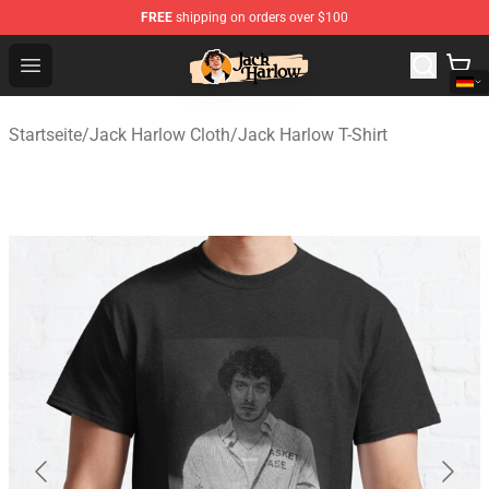
FREE
shipping on orders over $100
Jack Harlow Shop - Official Jack Harlow Merchandise St
Open menu
Startseite
/
Jack Harlow Cloth
/
Jack Harlow T-Shirt