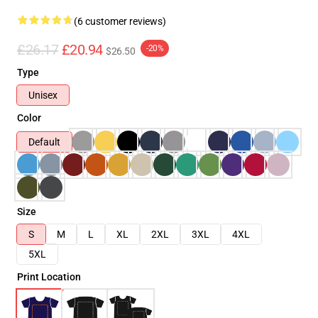
(6 customer reviews)
£26.17
£20.94
-20%
$26.50
Type
Unisex
Color
Default
Size
S
M
L
XL
2XL
3XL
4XL
5XL
Print Location