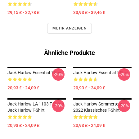
29,15 £ - 32,78 £
33,93 £ - 39,46 £
MEHR ANZEIGEN
Ähnliche Produkte
Jack Harlow Essential T-Shirt
Jack Harlow Essential T-Shirt
-20%
-20%
20,93 £ - 24,09 £
20,93 £ - 24,09 £
Jack Harlow LA 1103 T-Shirts
Jack Harlow Sommertour
-20%
-20%
Jack Harlow T-Shirt
2022 Klassisches T-Shirt
20,93 £ - 24,09 £
20,93 £ - 24,09 £