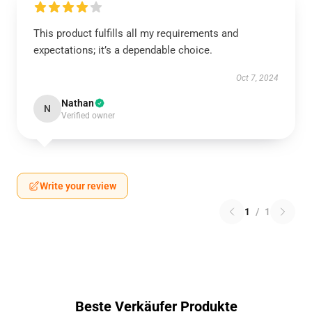
This product fulfills all my requirements and
expectations; it’s a dependable choice.
Oct 7, 2024
Nathan
N
Verified owner
Write your review
1
/
1
Beste Verkäufer Produkte