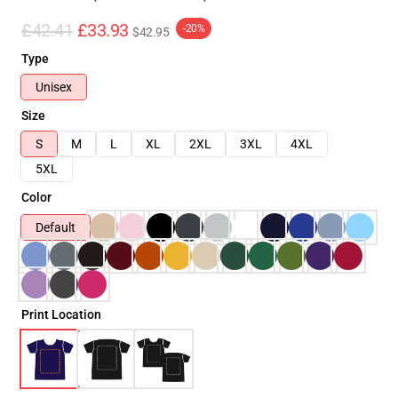
£42.41
£33.93
-20%
$42.95
Type
Unisex
Size
S
M
L
XL
2XL
3XL
4XL
5XL
Color
Default
Print Location