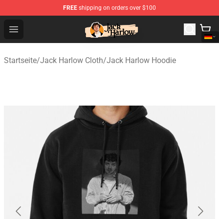
FREE
shipping on orders over $100
Jack Harlow Shop - Official Jack Harlow Merchandise St
Open menu
Startseite
/
Jack Harlow Cloth
/
Jack Harlow Hoodie