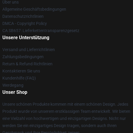
Über uns
Allgemeine Geschäftsbedingungen
Datenschutzrichtlinien
DMCA - Copyright Policy
CA SB657: Lieferkettentransparenzgesetz
Unsere Unterstützung
Versand und Lieferrichtlinien
Zahlungsbedingungen
Return & Refund Richtlinien
Kontaktieren Sie uns
Kundenhilfe (FAQ)
Werdegang
Unser Shop
Unsere schönen Produkte kommen mit einem schönen Design. Jedes
Produkt wurde von unserem erstklassigen Team entwickelt. Wir bieten
eine Vielzahl von hochwertigen und einzigartigen Designs. Nicht nur
werden Sie ein einzigartiges Design tragen, sondern auch Ihren
Geschmack und Ihre Persönlichkeit zeigen.