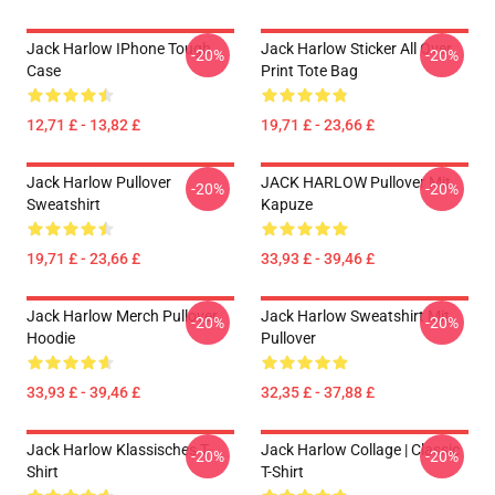
Jack Harlow IPhone Tough
Jack Harlow Sticker All Over
-20%
-20%
Case
Print Tote Bag
12,71 £ - 13,82 £
19,71 £ - 23,66 £
Jack Harlow Pullover
JACK HARLOW Pullover Mit
-20%
-20%
Sweatshirt
Kapuze
19,71 £ - 23,66 £
33,93 £ - 39,46 £
Jack Harlow Merch Pullover
Jack Harlow Sweatshirt Mit
-20%
-20%
Hoodie
Pullover
33,93 £ - 39,46 £
32,35 £ - 37,88 £
Jack Harlow Klassisches T-
Jack Harlow Collage | Classic
-20%
-20%
Shirt
T-Shirt