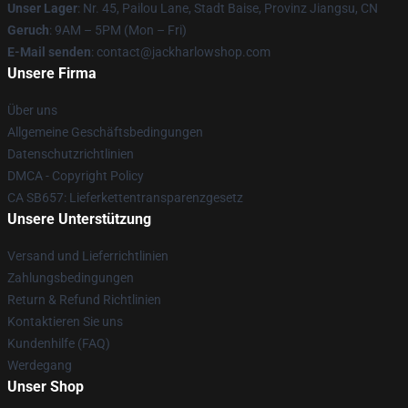
Unser Lager
: Nr. 45, Pailou Lane, Stadt Baise, Provinz Jiangsu, CN
Geruch
: 9AM – 5PM (Mon – Fri)
E-Mail senden
: contact@jackharlowshop.com
Unsere Firma
Über uns
Allgemeine Geschäftsbedingungen
Datenschutzrichtlinien
DMCA - Copyright Policy
CA SB657: Lieferkettentransparenzgesetz
Unsere Unterstützung
Versand und Lieferrichtlinien
Zahlungsbedingungen
Return & Refund Richtlinien
Kontaktieren Sie uns
Kundenhilfe (FAQ)
Werdegang
Unser Shop