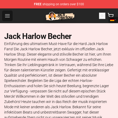
FREE
shipping on orders over $100
Jack Harlow Shop - Official Jack Harlow Merchandise St
Open menu
Jack Harlow Becher
Einführung des ultimativen Must-Have für die Hard Jack Harlow
Fans! Die Jack Harlow Becher, jetzt exklusiv im offiziellen Jack
Harlow Shop. Dieser elegante und stilvolle Becher ist hier, um Ihren
Morgen Routine mit einem Hauch von Schwager zu erhöhen.
Trinken Sie Ihr Lieblingsgetränk in Vertrauen, während Sie Ihre Liebe
für diesen talentierten Künstler zeigen. Gefertigt mit erstklassiger
Qualität und perfektioniert, ist dieser Becher ein absoluter
Spielwechsler. Begleiten Sie die Liga der echten Harlow-
Enthusiasten und holen Sie sich heute! Beeilung, begrenzte Lager
zur Verfügung - verpassen Sie nicht auf diesem epischen Stück
Merck! Willkommen in der Welt des stilvollen und trendigen
Zubehörs! Heute tauchen wir in das Reich der musik inspirierten
Mode mit keiner anderen als Jack Harlow. Bekannt für seine
infektiösen Beats und unbestreitbaren Swagger, hat dieser
aufstrebende Stern nicht nur unsere Herzen mit seiner Musik