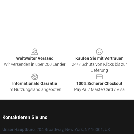
Footer
Weltweiter Versand
Kaufen Sie mit Vertrauen
Wir versenden in über 200 Länder
24/7 Schutz von Klicks bis zur
Lieferung
Internationale Garantie
100% Sicherer Checkout
Im Nutzungsland angeboten
PayPal / MasterCard / Visa
Kontaktieren Sie uns
Unser Hauptbüro
: 204 Broadway, New York, NY 10001, US