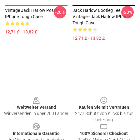
Vintage Jack Harlow Poster
Jack Harlow Bootleg Tee
-20%
-20%
IPhone Tough Case
Vintage - Jack Harlow IPhone
Tough Case
12,71 £ - 13,82 £
12,71 £ - 13,82 £
Footer
Weltweiter Versand
Kaufen Sie mit Vertrauen
Wir versenden in über 200 Länder
24/7 Schutz von Klicks bis zur
Lieferung
Internationale Garantie
100% Sicherer Checkout
Im Nutzungsland angeboten
PayPal / MasterCard / Visa