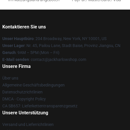
Kontaktieren Sie uns
Unser Hauptbüro
: 204 Broadway, New York, NY 10001, US
Unser Lager
: Nr. 45, Pailou Lane, Stadt Baise, Provinz Jiangsu, CN
Geruch
: 9AM – 5PM (Mon – Fri)
E-Mail senden
: contact@jackharlowshop.com
Unsere Firma
Über uns
Allgemeine Geschäftsbedingungen
Datenschutzrichtlinien
DMCA - Copyright Policy
CA SB657: Lieferkettentransparenzgesetz
Unsere Unterstützung
Versand und Lieferrichtlinien