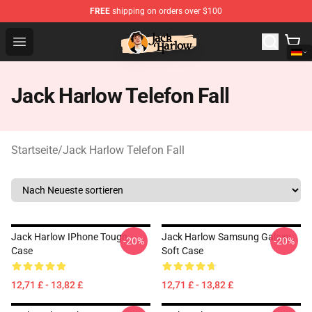
FREE
shipping on orders over $100
Jack Harlow Shop - Official Jack Harlow Merchandise St
Open menu
Jack Harlow Telefon Fall
Startseite
/
Jack Harlow Telefon Fall
Jack Harlow IPhone Tough
Jack Harlow Samsung Galaxy
-20%
-20%
Case
Soft Case
12,71 £ - 13,82 £
12,71 £ - 13,82 £