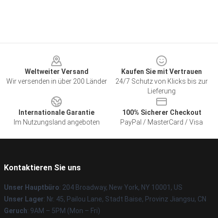
Footer
Weltweiter Versand
Kaufen Sie mit Vertrauen
Wir versenden in über 200 Länder
24/7 Schutz von Klicks bis zur
Lieferung
Internationale Garantie
100% Sicherer Checkout
Im Nutzungsland angeboten
PayPal / MasterCard / Visa
Kontaktieren Sie uns
Unser Hauptbüro
: 204 Broadway, New York, NY 10001, US
Unser Lager
: Nr. 45, Pailou Lane, Stadt Baise, Provinz Jiangsu, CN
Geruch
: 9AM – 5PM (Mon – Fri)