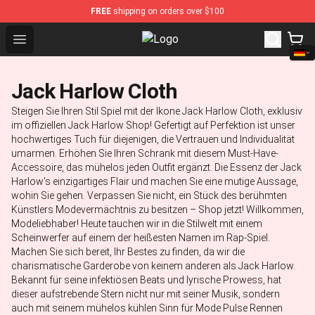
FREE
shipping on orders over $100
Open menu
Jack Harlow Shop - Official Jack 
Jack Harlow Cloth
Steigen Sie Ihren Stil Spiel mit der Ikone Jack Harlow Cloth, exklusiv
im offiziellen Jack Harlow Shop! Gefertigt auf Perfektion ist unser
hochwertiges Tuch für diejenigen, die Vertrauen und Individualität
umarmen. Erhöhen Sie Ihren Schrank mit diesem Must-Have-
Accessoire, das mühelos jeden Outfit ergänzt. Die Essenz der Jack
Harlow's einzigartiges Flair und machen Sie eine mutige Aussage,
wohin Sie gehen. Verpassen Sie nicht, ein Stück des berühmten
Künstlers Modevermächtnis zu besitzen – Shop jetzt! Willkommen,
Modeliebhaber! Heute tauchen wir in die Stilwelt mit einem
Scheinwerfer auf einem der heißesten Namen im Rap-Spiel.
Machen Sie sich bereit, Ihr Bestes zu finden, da wir die
charismatische Garderobe von keinem anderen als Jack Harlow.
Bekannt für seine infektiösen Beats und lyrische Prowess, hat
dieser aufstrebende Stern nicht nur mit seiner Musik, sondern
auch mit seinem mühelos kühlen Sinn für Mode Pulse Rennen