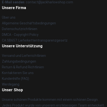
E-Mail senden
: contact@jackharlowshop.com
Unsere Firma
Über uns
Allgemeine Geschäftsbedingungen
Datenschutzrichtlinien
DMCA - Copyright Policy
CA SB657: Lieferkettentransparenzgesetz
Unsere Unterstützung
Versand und Lieferrichtlinien
Zahlungsbedingungen
Return & Refund Richtlinien
Kontaktieren Sie uns
Kundenhilfe (FAQ)
Werdegang
Unser Shop
Unsere schönen Produkte kommen mit einem schönen Design.
Jedes Produkt wurde von unserem erstklassigen Team entwickelt.