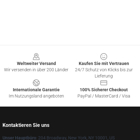
Footer
Weltweiter Versand
Kaufen Sie mit Vertrauen
Wir versenden in über 200 Länder
24/7 Schutz von Klicks bis zur
Lieferung
Internationale Garantie
100% Sicherer Checkout
Im Nutzungsland angeboten
PayPal / MasterCard / Visa
Kontaktieren Sie uns
Unser Hauptbüro
: 204 Broadway, New York, NY 10001, US