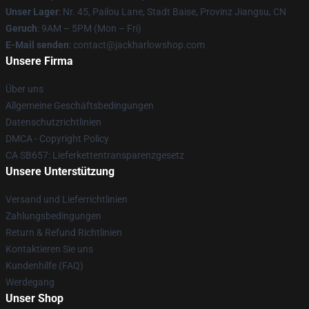
Unser Lager
: Nr. 45, Pailou Lane, Stadt Baise, Provinz Jiangsu, CN
Geruch
: 9AM – 5PM (Mon – Fri)
E-Mail senden
: contact@jackharlowshop.com
Unsere Firma
Über uns
Allgemeine Geschäftsbedingungen
Datenschutzrichtlinien
DMCA - Copyright Policy
CA SB657: Lieferkettentransparenzgesetz
Unsere Unterstützung
Versand und Lieferrichtlinien
Zahlungsbedingungen
Return & Refund Richtlinien
Kontaktieren Sie uns
Kundenhilfe (FAQ)
Werdegang
Unser Shop