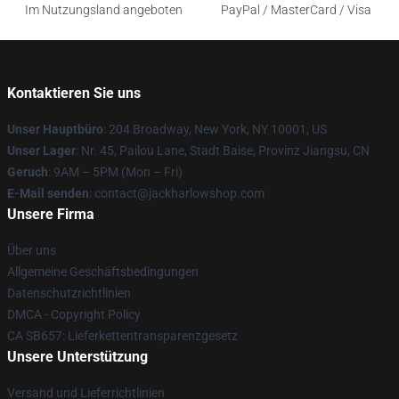
Im Nutzungsland angeboten
PayPal / MasterCard / Visa
Kontaktieren Sie uns
Unser Hauptbüro
: 204 Broadway, New York, NY 10001, US
Unser Lager
: Nr. 45, Pailou Lane, Stadt Baise, Provinz Jiangsu, CN
Geruch
: 9AM – 5PM (Mon – Fri)
E-Mail senden
: contact@jackharlowshop.com
Unsere Firma
Über uns
Allgemeine Geschäftsbedingungen
Datenschutzrichtlinien
DMCA - Copyright Policy
CA SB657: Lieferkettentransparenzgesetz
Unsere Unterstützung
Versand und Lieferrichtlinien