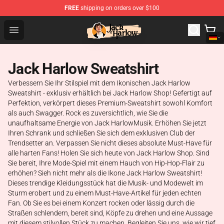
FREE
shipping on orders over $100
Jack Harlow Shop - Official Jack Harlow Merchandise St
Open menu
Jack Harlow Sweatshirt
Verbessern Sie Ihr Stilspiel mit dem Ikonischen Jack Harlow
Sweatshirt - exklusiv erhältlich bei Jack Harlow Shop! Gefertigt auf
Perfektion, verkörpert dieses Premium-Sweatshirt sowohl Komfort
als auch Swagger. Rock es zuversichtlich, wie Sie die
unaufhaltsame Energie von Jack HarlowMusik. Erhöhen Sie jetzt
Ihren Schrank und schließen Sie sich dem exklusiven Club der
Trendsetter an. Verpassen Sie nicht dieses absolute Must-Have für
alle harten Fans! Holen Sie sich heute von Jack Harlow Shop. Sind
Sie bereit, Ihre Mode-Spiel mit einem Hauch von Hip-Hop-Flair zu
erhöhen? Sieh nicht mehr als die Ikone Jack Harlow Sweatshirt!
Dieses trendige Kleidungsstück hat die Musik- und Modewelt im
Sturm erobert und zu einem Must-Have-Artikel für jeden echten
Fan. Ob Sie es bei einem Konzert rocken oder lässig durch die
Straßen schlendern, bereit sind, Köpfe zu drehen und eine Aussage
mit diesem stilvollen Stück zu machen. Begleiten Sie uns, wie wir tief