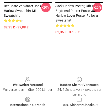
Der Beste Verkäufer Jack
Jack Harlow Poster, Gift For
-20%
-20%
Harlow Sweatshirt Mit
Boyfriend Poster Poster,Jack
Sweatshirt
Harlow Lover Poster Pullover
Sweatshirt
32,35 £ - 37,88 £
32,35 £ - 37,88 £
Footer
Weltweiter Versand
Kaufen Sie mit Vertrauen
Wir versenden in über 200 Länder
24/7 Schutz von Klicks bis zur
Lieferung
Internationale Garantie
100% Sicherer Checkout