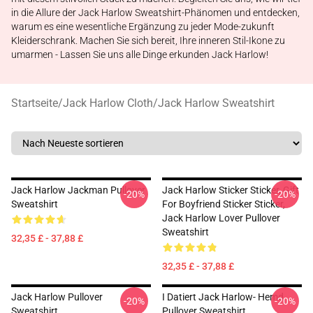
in die Allure der Jack Harlow Sweatshirt-Phänomen und entdecken,
warum es eine wesentliche Ergänzung zu jeder Mode-zukunft
Kleiderschrank. Machen Sie sich bereit, Ihre inneren Stil-Ikone zu
umarmen - Lassen Sie uns alle Dinge erkunden Jack Harlow!
Startseite
/
Jack Harlow Cloth
/
Jack Harlow Sweatshirt
Jack Harlow Jackman Pullover
Jack Harlow Sticker Sticker, Gift
-20%
-20%
Sweatshirt
For Boyfriend Sticker Sticker,
Jack Harlow Lover Pullover
Sweatshirt
32,35 £ - 37,88 £
32,35 £ - 37,88 £
Jack Harlow Pullover
I Datiert Jack Harlow- Hemd
-20%
-20%
Sweatshirt
Pullover Sweatshirt