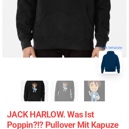
blank template
JACK HARLOW. Was Ist
Poppin?!? Pullover Mit Kapuze