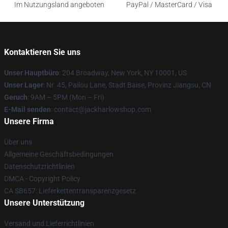
Im Nutzungsland angeboten
PayPal / MasterCard / Visa
Kontaktieren Sie uns
Unser Hauptbüro
: 204 Broadway, New York, NY 10001, US
Unser Lager
: Nr. 45, Pailou Lane, Stadt Baise, Provinz Jiangsu, CN
Geruch
: 9AM – 5PM (Mon – Fri)
E-Mail senden
: contact@jackharlowshop.com
Unsere Firma
Über uns
Allgemeine Geschäftsbedingungen
Datenschutzrichtlinien
DMCA - Copyright Policy
CA SB657: Lieferkettentransparenzgesetz
Unsere Unterstützung
Versand und Lieferrichtlinien