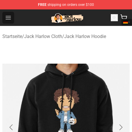
FREE
shipping on orders over $100
Jack Harlow Shop - Official Jack Harlow Merchandise St
Open menu
Startseite
/
Jack Harlow Cloth
/
Jack Harlow Hoodie