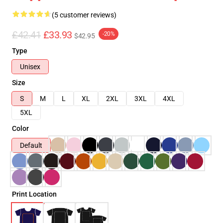
(5 customer reviews)
£42.41
£33.93
-20%
$42.95
Type
Unisex
Size
S
M
L
XL
2XL
3XL
4XL
5XL
Color
Default
Print Location