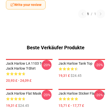
Write your review
1
/
1
Beste Verkäufer Produkte
Jack Harlow LA 1103 T-Shirts
Jack Harlow Tank Top
-20%
-20%
Jack Harlow T-Shirt
19,31 £
$24.45
20,93 £ - 24,09 £
Jack Harlow Flat Mask
Jack Harlow Sticker Flat Mask
-20%
-20%
19,31 £
$24.45
15,71 £ - 17,77 £