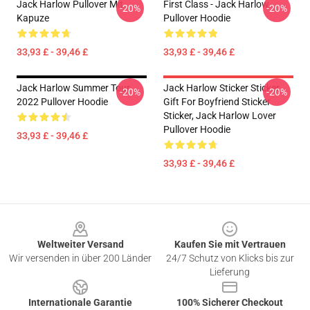
Jack Harlow Pullover Mit
First Class - Jack Harlow
-20%
-20%
Kapuze
Pullover Hoodie
33,93 £ - 39,46 £
33,93 £ - 39,46 £
Jack Harlow Summer Tour
Jack Harlow Sticker Sticker,
-20%
-20%
2022 Pullover Hoodie
Gift For Boyfriend Sticker
Sticker, Jack Harlow Lover
Pullover Hoodie
33,93 £ - 39,46 £
33,93 £ - 39,46 £
Footer
Weltweiter Versand
Kaufen Sie mit Vertrauen
Wir versenden in über 200 Länder
24/7 Schutz von Klicks bis zur
Lieferung
Internationale Garantie
100% Sicherer Checkout