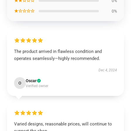
★★☆☆☆
0%
★☆☆☆☆
0%
The product arrived in flawless condition and
operates seamlessly—highly recommended.
Dec 4, 2024
Oscar
O
Verified owner
Varied designs, reasonable prices, will continue to