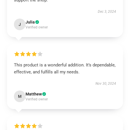
support the shop.
Dec 3, 2024
Julia
J
Verified owner
This product is a wonderful addition. It’s dependable,
effective, and fulfills all my needs.
Nov 30, 2024
Matthew
M
Verified owner