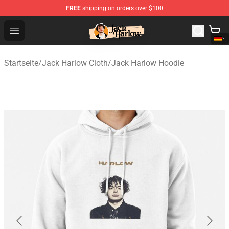
FREE
shipping on orders over $100
Jack Harlow Shop - Official Jack Harlow Merchandise St
Open menu
Startseite
/
Jack Harlow Cloth
/
Jack Harlow Hoodie