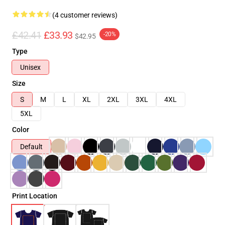
(4 customer reviews)
£42.41
£33.93
-20%
$42.95
Type
Unisex
Size
S
M
L
XL
2XL
3XL
4XL
5XL
Color
Default
Print Location