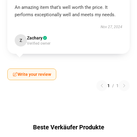
An amazing item that’s well worth the price. It
performs exceptionally well and meets my needs.
Nov 27, 2024
Zachary
Z
Verified owner
Write your review
1
/
1
Beste Verkäufer Produkte