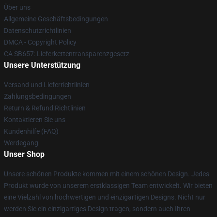
Über uns
Allgemeine Geschäftsbedingungen
Datenschutzrichtlinien
DMCA - Copyright Policy
CA SB657: Lieferkettentransparenzgesetz
Unsere Unterstützung
Versand und Lieferrichtlinien
Zahlungsbedingungen
Return & Refund Richtlinien
Kontaktieren Sie uns
Kundenhilfe (FAQ)
Werdegang
Unser Shop
Unsere schönen Produkte kommen mit einem schönen Design. Jedes
Produkt wurde von unserem erstklassigen Team entwickelt. Wir bieten
eine Vielzahl von hochwertigen und einzigartigen Designs. Nicht nur
werden Sie ein einzigartiges Design tragen, sondern auch Ihren