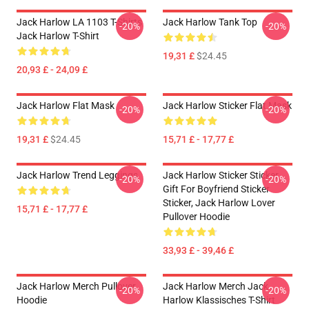
Jack Harlow LA 1103 T-Shirts
Jack Harlow Tank Top
-20%
-20%
Jack Harlow T-Shirt
19,31 £
$24.45
20,93 £ - 24,09 £
Jack Harlow Flat Mask
Jack Harlow Sticker Flat Mask
-20%
-20%
19,31 £
$24.45
15,71 £ - 17,77 £
Jack Harlow Trend Leggings
Jack Harlow Sticker Sticker,
-20%
-20%
Gift For Boyfriend Sticker
Sticker, Jack Harlow Lover
15,71 £ - 17,77 £
Pullover Hoodie
33,93 £ - 39,46 £
Jack Harlow Merch Pullover
Jack Harlow Merch Jack
-20%
-20%
Hoodie
Harlow Klassisches T-Shirt