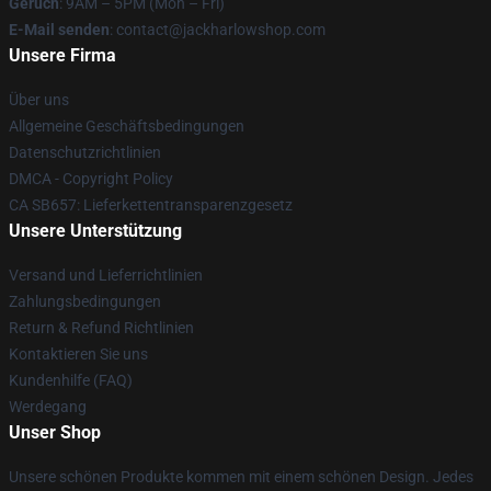
Geruch
: 9AM – 5PM (Mon – Fri)
E-Mail senden
: contact@jackharlowshop.com
Unsere Firma
Über uns
Allgemeine Geschäftsbedingungen
Datenschutzrichtlinien
DMCA - Copyright Policy
CA SB657: Lieferkettentransparenzgesetz
Unsere Unterstützung
Versand und Lieferrichtlinien
Zahlungsbedingungen
Return & Refund Richtlinien
Kontaktieren Sie uns
Kundenhilfe (FAQ)
Werdegang
Unser Shop
Unsere schönen Produkte kommen mit einem schönen Design. Jedes