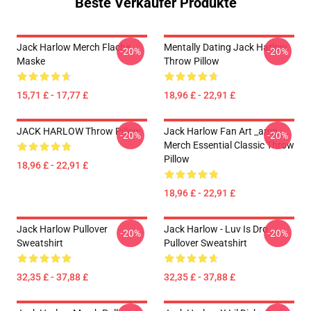
Beste Verkäufer Produkte
Jack Harlow Merch Flache
Mentally Dating Jack Harlow
-20%
-20%
Maske
Throw Pillow
15,71 £ - 17,77 £
18,96 £ - 22,91 £
JACK HARLOW Throw Pillow
Jack Harlow Fan Art _amp_
-20%
-20%
Merch Essential Classic Throw
Pillow
18,96 £ - 22,91 £
18,96 £ - 22,91 £
Jack Harlow Pullover
Jack Harlow - Luv Is Dro
-20%
-20%
Sweatshirt
Pullover Sweatshirt
32,35 £ - 37,88 £
32,35 £ - 37,88 £