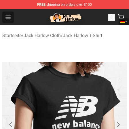
FREE
shipping on orders over $100
Jack Harlow Shop - Official Jack Harlow Merchandise St
Open menu
Startseite
/
Jack Harlow Cloth
/
Jack Harlow T-Shirt