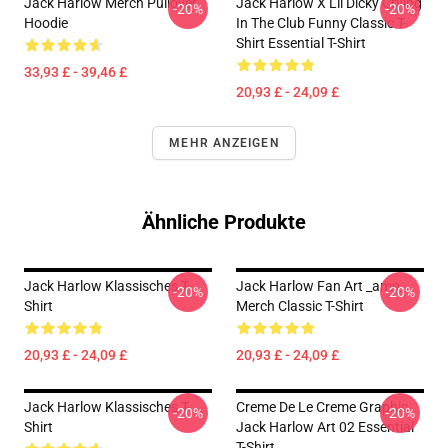
Jack Harlow Merch Pullover
Jack Harlow X Lil Dicky Crying
-20%
-20%
Hoodie
In The Club Funny Classic T-
Shirt Essential T-Shirt
33,93 £ - 39,46 £
20,93 £ - 24,09 £
MEHR ANZEIGEN
Ähnliche Produkte
Jack Harlow Klassisches T-
Jack Harlow Fan Art _amp_
-20%
-20%
Shirt
Merch Classic T-Shirt
20,93 £ - 24,09 £
20,93 £ - 24,09 £
Jack Harlow Klassisches T-
Creme De Le Creme Graphic
-20%
-20%
Shirt
Jack Harlow Art 02 Essential
T-Shirt