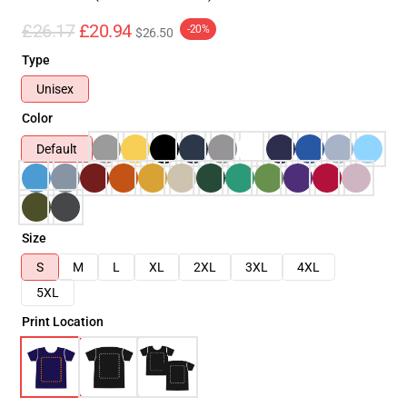
£26.17
£20.94
-20%
$26.50
Type
Unisex
Color
Default
Size
S
M
L
XL
2XL
3XL
4XL
5XL
Print Location