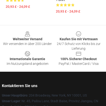
20,93 £ - 24,09 £
20,93 £ - 24,09 £
Footer
Weltweiter Versand
Kaufen Sie mit Vertrauen
Wir versenden in über 200 Länder
24/7 Schutz von Klicks bis zur
Lieferung
Internationale Garantie
100% Sicherer Checkout
Im Nutzungsland angeboten
PayPal / MasterCard / Visa
Kontaktieren Sie uns
Unser Hauptbüro
: 204 Broadway, New York, NY 10001, US
Unser Lager
: Nr. 45, Pailou Lane, Stadt Baise, Provinz Jiangsu, CN