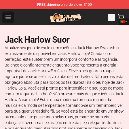
FREE
shipping on orders over $100
Jack Harlow Shop - Official Jack Harlow Merchandise St
Open menu
Jack Harlow Suor
Atualize seu jogo de estilo com o icônico Jack Harlow Sweatshirt -
exclusivamente disponível em Jack Harlow Loja! Criada com
perfeição, este suéter premium incorpora conforto e arrogância.
Balance-o confiantemente enquanto você representa a energia
imparável de Jack HarlowÉ música. Eleve o seu guarda-roupa
agora e junte-se ao exclusivo clube de trendseters. Não percas esta
obrigação absoluta para todos os fãs duros! Tira o teu hoje de Jack
Harlow Loja. Você está pronto para intensificar o seu jogo de moda
com um toque de hip-hop? Não procure mais do que o icónico Jack
Harlow A camisola! Esta roupa moderna tomou o mundo da
música e da moda de tempestade, tornando-se um item imperdível
para qualquer verdadeiro fã. Se você está balançando em um show
ou casualmente passeando pelas ruas, prepare-se para virar
cabeças e fazer uma declaração com esta peça elegante. Junte-se
a nós enquanto mergulhamos profundamente no fascínio do Jack