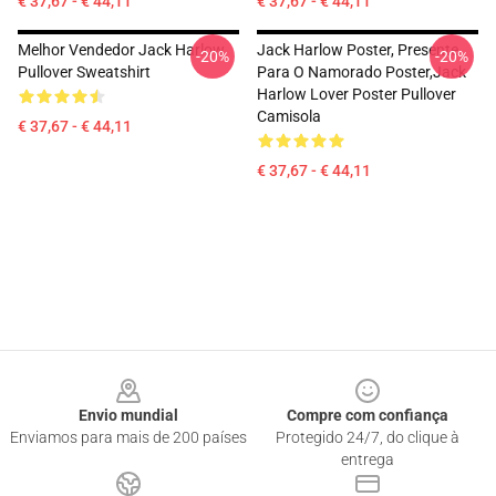
€ 37,67 - € 44,11
€ 37,67 - € 44,11
Melhor Vendedor Jack Harlow
Jack Harlow Poster, Presente
-20%
-20%
Pullover Sweatshirt
Para O Namorado Poster,Jack
Harlow Lover Poster Pullover
Camisola
€ 37,67 - € 44,11
€ 37,67 - € 44,11
Footer
Envio mundial
Compre com confiança
Enviamos para mais de 200 países
Protegido 24/7, do clique à
entrega