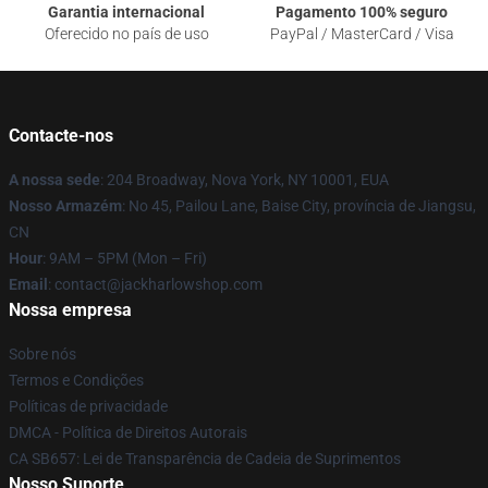
Garantia internacional
Pagamento 100% seguro
Oferecido no país de uso
PayPal / MasterCard / Visa
Contacte-nos
A nossa sede
: 204 Broadway, Nova York, NY 10001, EUA
Nosso Armazém
: No 45, Pailou Lane, Baise City, província de Jiangsu,
CN
Hour
: 9AM – 5PM (Mon – Fri)
Email
: contact@jackharlowshop.com
Nossa empresa
Sobre nós
Termos e Condições
Políticas de privacidade
DMCA - Política de Direitos Autorais
CA SB657: Lei de Transparência de Cadeia de Suprimentos
Nosso Suporte