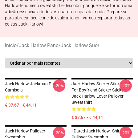
Harlow fenômeno sweatshirt e descobrir por que ele se tornou uma
adição essencial a todos os guarda-roupas da moda. Prepare-se
para abraçar seu ícone de estilo interior - vamos explorar todas as
coisas Jack Harlow!
Início
/
Jack Harlow Pano
/
Jack Harlow Suor
Jack Harlow Jackman Pullover
Jack Harlow Sticker Sticker, Gift
-20%
-20%
Camisola
For Boyfriend Sticker Sticker,
Jack Harlow Lover Pullover
Sweatshirt
€ 37,67 - € 44,11
€ 37,67 - € 44,11
Jack Harlow Pullover
I Dated Jack Harlow- Shirt
-20%
-20%
Sweatshirt
Pullover Sweatshirt