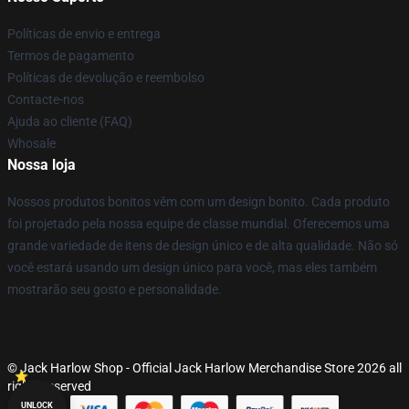
Políticas de envio e entrega
Termos de pagamento
Políticas de devolução e reembolso
Contacte-nos
Ajuda ao cliente (FAQ)
Whosale
Nossa loja
Nossos produtos bonitos vêm com um design bonito. Cada produto
foi projetado pela nossa equipe de classe mundial. Oferecemos uma
grande variedade de itens de design único e de alta qualidade. Não só
você estará usando um design único para você, mas eles também
mostrarão seu gosto e personalidade.
© Jack Harlow Shop - Official Jack Harlow Merchandise Store 2026 all
rights reserved
UNLOCK