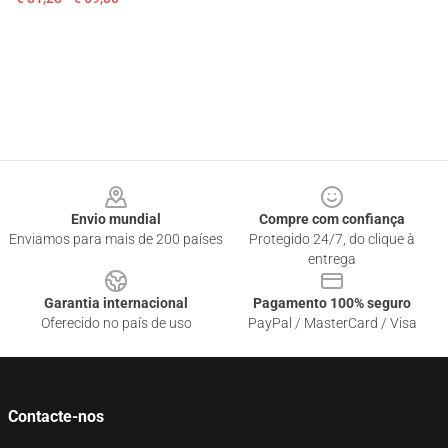
Footer
Envio mundial
Compre com confiança
Enviamos para mais de 200 países
Protegido 24/7, do clique à
entrega
Garantia internacional
Pagamento 100% seguro
Oferecido no país de uso
PayPal / MasterCard / Visa
Contacte-nos