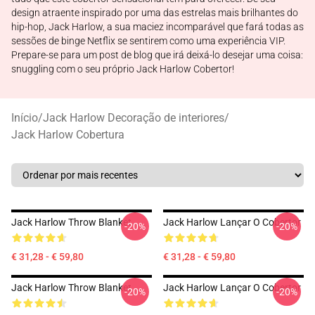
design atraente inspirado por uma das estrelas mais brilhantes do
hip-hop, Jack Harlow, a sua maciez incomparável que fará todas as
sessões de binge Netflix se sentirem como uma experiência VIP.
Prepare-se para um post de blog que irá deixá-lo desejar uma coisa:
snuggling com o seu próprio Jack Harlow Cobertor!
Início
/
Jack Harlow Decoração de interiores
/
Jack Harlow Cobertura
Jack Harlow Throw Blanket
Jack Harlow Lançar O Cobertor
-20%
-20%
€ 31,28 - € 59,80
€ 31,28 - € 59,80
Jack Harlow Throw Blanket
Jack Harlow Lançar O Cobertor
-20%
-20%