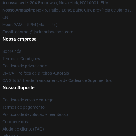
A nossa sede
: 204 Broadway, Nova York, NY 10001, EUA
Nosso Armazém
: No 45, Pailou Lane, Baise City, província de Jiangsu,
CN
Hour
: 9AM – 5PM (Mon – Fri)
Email
: contact@jackharlowshop.com
Nossa empresa
Sobre nós
Termos e Condições
Políticas de privacidade
DMCA - Política de Direitos Autorais
CA SB657: Lei de Transparência de Cadeia de Suprimentos
Nosso Suporte
Políticas de envio e entrega
Termos de pagamento
Políticas de devolução e reembolso
Contacte-nos
Ajuda ao cliente (FAQ)