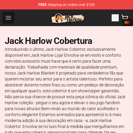
FREE
shipping on orders over $100
Jack Harlow Shop - Official Jack Harlow Merchandise St
Open menu
Jack Harlow Cobertura
Introduzindo o último Jack Harlow Cobertor, exclusivamente
disponível em Jack Harlow Loja! Envolva-se em estilo e conforto
com este acessório must-have que é certo para fazer uma
declaração. Trabalhada com materiais de qualidade premium,
nosso Jack Harlow Blanket é projetado para verdadeiros fãs que
querem mostrar seu amor para o artista talentoso. Perfeito para
abastecer durante noites frias ou como um pedaço de decoração
em qualquer quarto, este cobertor é um showtopper garantido.
Não perca sua chance de possuir esta peça icônica do oficial Jack
Harlow coleção - pegue o seu agora e elevar o seu jogo fandom
para novas alturas! Bem-vindo ao mundo do calor acolhedor e
conforto elegante! Estamos animados para apresentá-lo à mais
moderna adição à sua decoração em casa - a Jack Harlow
Cobertor. Envolva-se no luxo final à medida que mergulhamos em
tudo que este cobertor sensacional tem para oferecer. De seu