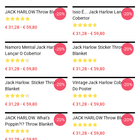
JACK HARLOW Throw Blanket
Isso É... Jack Harlow Lançar O
-20%
-20%
Cobertor
€ 31,28 - € 59,80
€ 31,28 - € 59,80
Namoro Mental Jack Harlow
Jack Harlow Sticker Throw
-20%
-20%
Lançar O Cobertor
Blanket
€ 31,28 - € 59,80
€ 31,28 - € 59,80
Jack Harlow. Sticker Throw
Vintage Jack Harlow Cobertor
-20%
-20%
Blanket
Do Poster
€ 31,28 - € 59,80
€ 31,28 - € 59,80
JACK HARLOW. What's
JACK HARLOW Throw Blanket
-20%
-20%
Poppin?!? Throw Blanket
€ 31,28 - € 59,80
€ 31,28 - € 59,80