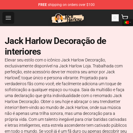
FREE
shipping on orders over $100
Jack Harlow Shop - Official Jack Harlow Merchandise St
Open menu
Jack Harlow Decoração de
interiores
Elevar seu estilo com o icônico Jack Harlow Decoração,
exclusivamente disponível na Jack Harlow Loja. Trabalhada com
perfeição, este acessório deve ter mostra seu amor por Jack
HarlowÉ toque único e persona vibrante. Projetado para
verdadeiros fãs como você, ele facilmente adiciona um toque de
sofisticação a qualquer espaço ou roupa. Saia da multidão e faça
uma declaração que grita individualidade com o renomado Jack
Harlow Decoração. Obter o seu hoje e abraçar o seu trendsetter
interior! Bem-vindo ao mundo de Jack Harlow, onde sua música
não é apenas uma trilha sonora, mas uma decoração para a
própria vida. Com um talento inegável para criar batidas cativadas
e letras inteligentes, esta estrela ascendente tem cativado públicos
em todo o mundo. Se você já é um fã duro ou apenas descobrir seu