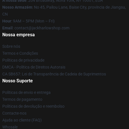
A nossa sede
: 204 Broadway, Nova York, NY 10001, EUA
Nosso Armazém
: No 45, Pailou Lane, Baise City, província de Jiangsu,
CN
Hour
: 9AM – 5PM (Mon – Fri)
Email
: contact@jackharlowshop.com
Nossa empresa
Sobre nós
Termos e Condições
Políticas de privacidade
DMCA - Política de Direitos Autorais
CA SB657: Lei de Transparência de Cadeia de Suprimentos
Nosso Suporte
Políticas de envio e entrega
Termos de pagamento
Políticas de devolução e reembolso
Contacte-nos
Ajuda ao cliente (FAQ)
Whosale