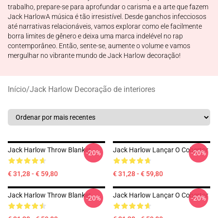
trabalho, prepare-se para aprofundar o carisma e a arte que fazem
Jack HarlowA música é tão irresistível. Desde ganchos infecciosos
até narrativas relacionáveis, vamos explorar como ele facilmente
borra limites de gênero e deixa uma marca indelével no rap
contemporâneo. Então, sente-se, aumente o volume e vamos
mergulhar no vibrante mundo de Jack Harlow decoração!
Início
/
Jack Harlow Decoração de interiores
Jack Harlow Throw Blanket
Jack Harlow Lançar O Cobertor
-20%
-20%
€ 31,28 - € 59,80
€ 31,28 - € 59,80
Jack Harlow Throw Blanket
Jack Harlow Lançar O Cobertor
-20%
-20%