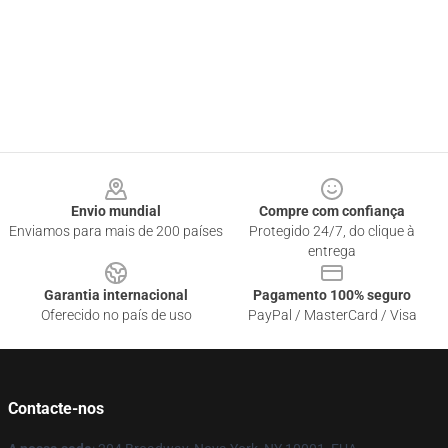
Footer
Envio mundial
Compre com confiança
Enviamos para mais de 200 países
Protegido 24/7, do clique à
entrega
Garantia internacional
Pagamento 100% seguro
Oferecido no país de uso
PayPal / MasterCard / Visa
Contacte-nos