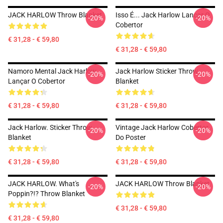
JACK HARLOW Throw Blanket
Isso É... Jack Harlow Lançar O
-20%
-20%
Cobertor
€ 31,28 - € 59,80
€ 31,28 - € 59,80
Namoro Mental Jack Harlow
Jack Harlow Sticker Throw
-20%
-20%
Lançar O Cobertor
Blanket
€ 31,28 - € 59,80
€ 31,28 - € 59,80
Jack Harlow. Sticker Throw
Vintage Jack Harlow Cobertor
-20%
-20%
Blanket
Do Poster
€ 31,28 - € 59,80
€ 31,28 - € 59,80
JACK HARLOW. What's
JACK HARLOW Throw Blanket
-20%
-20%
Poppin?!? Throw Blanket
€ 31,28 - € 59,80
€ 31,28 - € 59,80