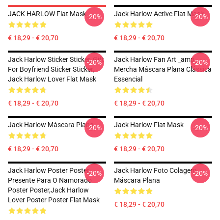
JACK HARLOW Flat Mask
Jack Harlow Active Flat Mask
-20%
-20%
€ 18,29 - € 20,70
€ 18,29 - € 20,70
Jack Harlow Sticker Sticker, Gift
Jack Harlow Fan Art _amp_
-20%
-20%
For Boyfriend Sticker Sticker,
Mercha Máscara Plana Clássica
Jack Harlow Lover Flat Mask
Essencial
€ 18,29 - € 20,70
€ 18,29 - € 20,70
Jack Harlow Máscara Plana
Jack Harlow Flat Mask
-20%
-20%
€ 18,29 - € 20,70
€ 18,29 - € 20,70
Jack Harlow Poster Poster,
Jack Harlow Foto Colagem
-20%
-20%
Presente Para O Namorado
Máscara Plana
Poster Poster,Jack Harlow
Lover Poster Poster Flat Mask
€ 18,29 - € 20,70