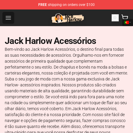
FREE
shipping on orders over $100
Jack Harlow Shop - Official Jack Harlow Merchandise St
Open menu
Jack Harlow Acessórios
Bem-vindo ao Jack Harlow Acessórios, o destino final para todas
as suas necessidades de acessórios. Orgulhamo-nos em fornecer
acessórios de primeira qualidade que complementam
perfeitamente o seu estilo. De chapéus e bonés na moda a bolsas e
carteiras elegantes, nossa coleção é projetada com você em mente.
Suba o seu jogo de moda com a nossa gama exclusiva de Jack
Harlow- acessórios inspirados. Nossos produtos são criados
usando materiais de alta qualidade, garantindo durabilidade sem
comprometer o estilo. Se você está indo para fora para uma noite
na cidade ou simplesmente quer adicionar um toque de flair ao seu
olhar diário, temos você coberto. Em Jack Harlow Acessórios,
satisfação do cliente é a nossa prioridade. Com nosso site fácil de
navegar e opções de pagamento seguras, fazer compras conosco
é tão suave quanto ele recebe. Além disso, oferecemos transporte
ultra-rápido para que você possa desfrutar de seus novos