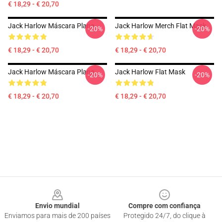
€ 18,29 - € 20,70
Jack Harlow Máscara Plana
Jack Harlow Merch Flat Mask
-20%
-20%
€ 18,29 - € 20,70
€ 18,29 - € 20,70
Jack Harlow Máscara Plana
Jack Harlow Flat Mask
-20%
-20%
€ 18,29 - € 20,70
€ 18,29 - € 20,70
Footer
Envio mundial
Compre com confiança
Enviamos para mais de 200 países
Protegido 24/7, do clique à