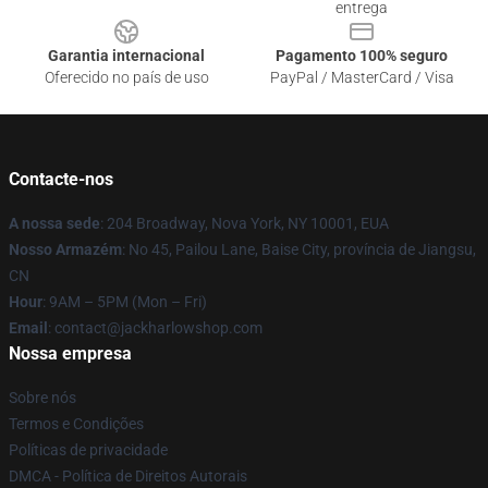
entrega
Garantia internacional
Pagamento 100% seguro
Oferecido no país de uso
PayPal / MasterCard / Visa
Contacte-nos
A nossa sede
: 204 Broadway, Nova York, NY 10001, EUA
Nosso Armazém
: No 45, Pailou Lane, Baise City, província de Jiangsu,
CN
Hour
: 9AM – 5PM (Mon – Fri)
Email
: contact@jackharlowshop.com
Nossa empresa
Sobre nós
Termos e Condições
Políticas de privacidade
DMCA - Política de Direitos Autorais