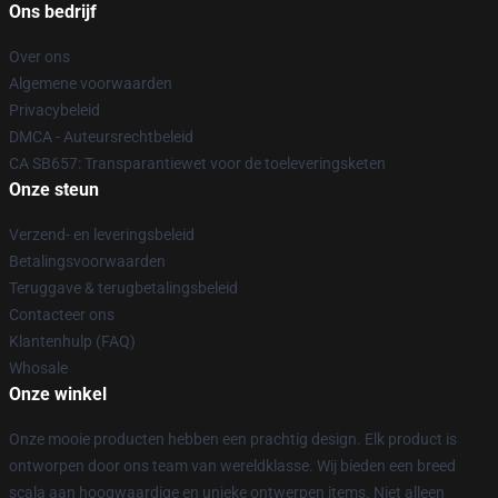
Ons bedrijf
Over ons
Algemene voorwaarden
Privacybeleid
DMCA - Auteursrechtbeleid
CA SB657: Transparantiewet voor de toeleveringsketen
Onze steun
Verzend- en leveringsbeleid
Betalingsvoorwaarden
Teruggave & terugbetalingsbeleid
Contacteer ons
Klantenhulp (FAQ)
Whosale
Onze winkel
Onze mooie producten hebben een prachtig design. Elk product is
ontworpen door ons team van wereldklasse. Wij bieden een breed
scala aan hoogwaardige en unieke ontwerpen items. Niet alleen