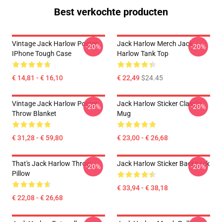
Best verkochte producten
Vintage Jack Harlow Poster
Jack Harlow Merch Jack
-20%
-20%
IPhone Tough Case
Harlow Tank Top
€ 14,81 - € 16,10
€ 22,49
$24.45
Vintage Jack Harlow Poster
Jack Harlow Sticker Classic
-20%
-20%
Throw Blanket
Mug
€ 31,28 - € 59,80
€ 23,00 - € 26,68
That's Jack Harlow Throw
Jack Harlow Sticker Backpack
-20%
-20%
Pillow
€ 33,94 - € 38,18
€ 22,08 - € 26,68