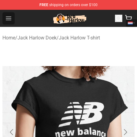
FREE
shipping on orders over $100
Jack Harlow Shop - Official Jack Harlow Merchandise St
Open menu
Home
/
Jack Harlow Doek
/
Jack Harlow T-shirt