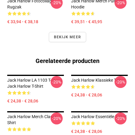
Jack Harlow Fotocollage
Jack Harlow Merch Pullover
-20%
-20%
Rugzak
Hoodie
€ 33,94 - € 38,18
€ 39,51 - € 45,95
BEKIJK MEER
Gerelateerde producten
Jack Harlow LA 1103 T-Shirts
Jack Harlow Klassieke T-Shirt
-20%
-20%
Jack Harlow T-Shirt
€ 24,38 - € 28,06
€ 24,38 - € 28,06
Jack Harlow Merch Classic T-
Jack Harlow Essentiële T-Shirt
-20%
-20%
Shirt
€ 24,38 - € 28,06