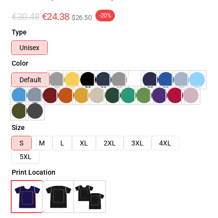
€30.48
€24.38
-20%
$26.50
Type
Unisex
Color
Default
Size
S
M
L
XL
2XL
3XL
4XL
5XL
Print Location