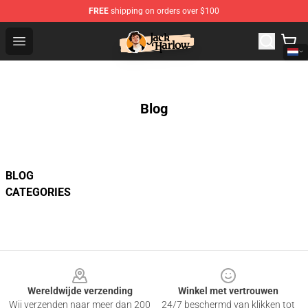
FREE
shipping on orders over $100
Jack Harlow Shop - Official Jack Harlow Merchandise St
Open menu
Blog
BLOG
CATEGORIES
Footer
Wereldwijde verzending
Winkel met vertrouwen
Wij verzenden naar meer dan 200
24/7 beschermd van klikken tot