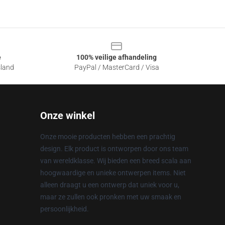
e
100% veilige afhandeling
sland
PayPal / MasterCard / Visa
Onze winkel
Onze mooie producten hebben een prachtig
design. Elk product is ontworpen door ons team
van wereldklasse. Wij bieden een breed scala aan
hoogwaardige en unieke ontwerpen items. Niet
alleen draagt u een ontwerp dat uniek voor u,
maar ze zullen ook pronken met uw smaak en
persoonlijkheid.