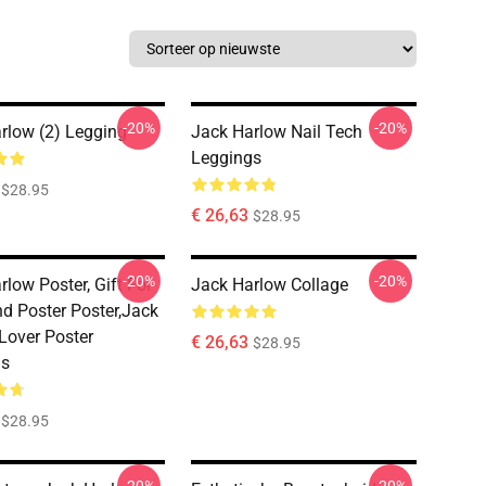
-20%
-20%
rlow (2) Legging
Jack Harlow Nail Tech
Leggings
$28.95
€ 26,63
$28.95
-20%
-20%
low Poster, Gift For
Jack Harlow Collage
nd Poster Poster,Jack
Lover Poster
€ 26,63
$28.95
gs
$28.95