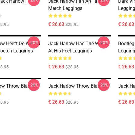
-20%
-20%
Jack Harlow |
Jack Harlow Fan Art _amp_
Dark Vi
Merch Leggings
Leggin
€ 26,63
€ 26,63
8.95
$28.95
-20%
-20%
ow Heeft De Wereld
Jack Harlow Has The World
Bootleg
Voeten Leggings
At His Feet Leggings
Leggin
€ 26,63
€ 26,63
8.95
$28.95
-20%
-20%
ow Throw Blanket
Jack Harlow Throw Blanket
Jack Ha
€ 26,63
€ 26,63
8.95
$28.95