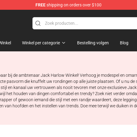
FREE
shipping on orders over $100
Store
Winkel
Winkel per categorie
Bestelling volgen
Blog
gbaar bij de ambtenaar Jack Harlow Winkel! Verhoog je modespel en omarm j
te pasvorm die knuffelt uw rondingen op alle juiste plaatsen. Of u nu de
l en kanaal uw vertrouwen als nooit tevoren met onze exclusieve Jack H
rwijl het houden van dingen comfortabel en trendy? Zoek niet verder omd
 rapper of gewoon iemand die stijl met een randje waardeert, deze leggin
aaien van hoofden en het instellen van trends. Doe mee terwijl we duiken