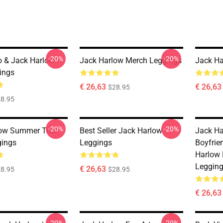
-20%
-20%
ro & Jack Harlow
Jack Harlow Merch Leggings
Jack Ha
ings
€ 26,63
€ 26,63
$28.95
8.95
-20%
-20%
low Summer Tour
Best Seller Jack Harlow
Jack Har
gings
Leggings
Boyfrie
Harlow 
Leggin
€ 26,63
8.95
$28.95
€ 26,63