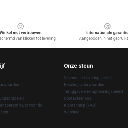
Winkel met vertrouwen
Internationale garanti
chermd van klikken tot levering
Aangeboden in het gebruik
jf
Onze steun
Verzend- en leveringsbeleid
oorwaarden
Betalingsvoorwaarden
d
Teruggave & terugbetalingsbeleid
rsrechtbeleid
Contacteer ons
ransparantiewet voor de
Klantenhulp (FAQ)
keten
Whosale