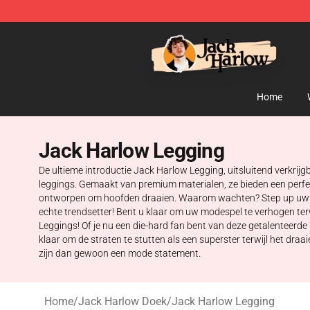
Jack Harlow Shop - Official Jack Harlow Merchandise 
Home
Jack Harlow Legging
De ultieme introductie Jack Harlow Legging, uitsluitend verkrij
leggings. Gemaakt van premium materialen, ze bieden een perfec
ontworpen om hoofden draaien. Waarom wachten? Step up uw stij
echte trendsetter! Bent u klaar om uw modespel te verhogen te
Leggings! Of je nu een die-hard fan bent van deze getalenteerde
klaar om de straten te stutten als een superster terwijl het dr
zijn dan gewoon een mode statement.
Home
/
Jack Harlow Doek
/
Jack Harlow Legging