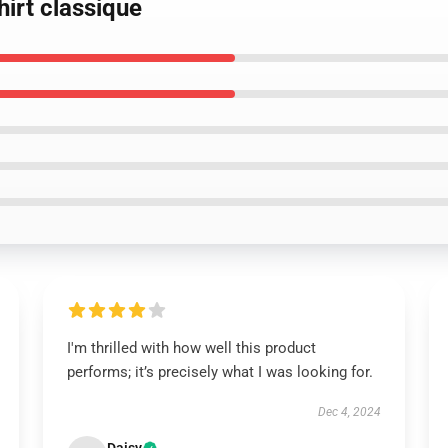
hirt classique
I'm thrilled with how well this product
performs; it’s precisely what I was looking for.
Dec 4, 2024