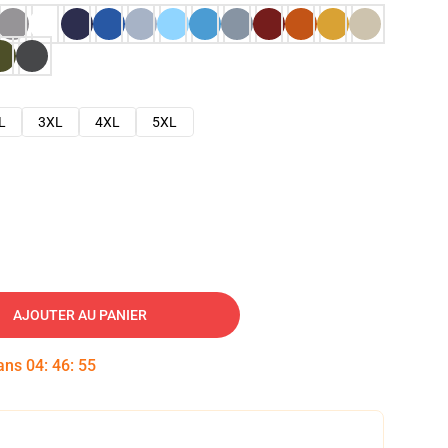
L
3XL
4XL
5XL
AJOUTER AU PANIER
dans
04
:
46
:
54