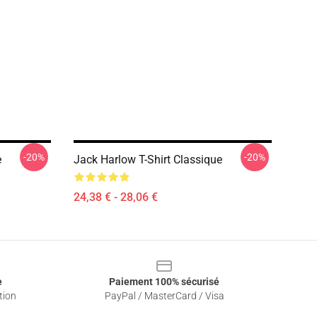
-20%
-20%
e
Jack Harlow T-Shirt Classique
24,38 € - 28,06 €
e
Paiement 100% sécurisé
tion
PayPal / MasterCard / Visa