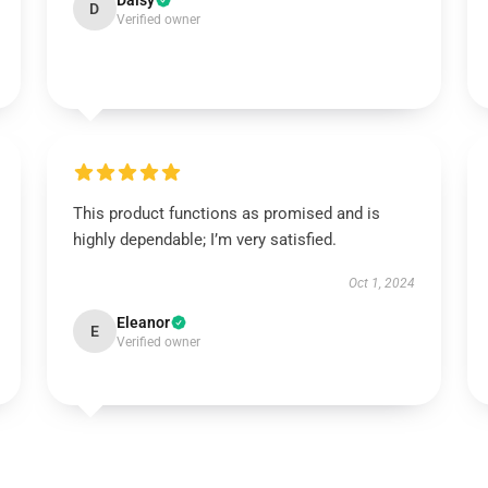
Daisy
D
Verified owner
This product functions as promised and is
highly dependable; I’m very satisfied.
Oct 1, 2024
Eleanor
E
Verified owner