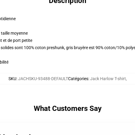
Description
otidienne
 taille moyenne
 et de port petite
rs solides sont 100% coton preshunk, gris bruyère est 90% coton/10% poly
ilité
SKU
:
JACHSKU-93488-DEFAULT
Catégories
:
Jack Harlow T-shirt
,
What Customers Say