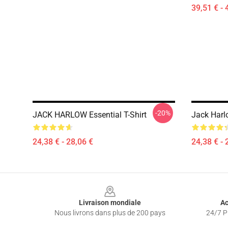
39,51 € - 
-20%
JACK HARLOW Essential T-Shirt
Jack Harlo
24,38 € - 28,06 €
24,38 € - 
Footer
Livraison mondiale
Ac
Nous livrons dans plus de 200 pays
24/7 Pr