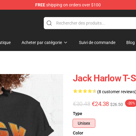
FREE
shipping on orders over $100
Store
tique
Acheter par catégorie
Suivi de commande
Blog
Jack Harlow T-S
(8 customer reviews
€30.48
€24.38
-20%
$26.50
Type
Unisex
Color