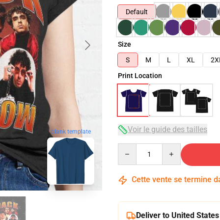
Default
Size
S
M
L
XL
2X
Print Location
Voir le guide des tailles
blank template
Quantity
Cette vente se termine 
Deliver to United States