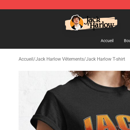
Jack Harlow Shop - Official Jack Harlow Merchandise 
Accueil
Bou
Accueil
/
Jack Harlow Vêtements
/
Jack Harlow T-shirt