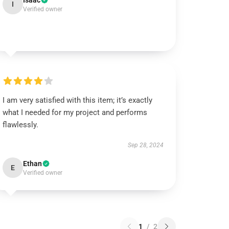
Isaac
I
Verified owner
I am very satisfied with this item; it’s exactly
what I needed for my project and performs
flawlessly.
Sep 28, 2024
Ethan
E
Verified owner
1
/
2