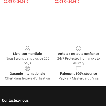
22,08 € - 26,68 €
22,08 € - 26,68 €
Footer
Livraison mondiale
Achetez en toute confiance
Nous livrons dans plus de 200
24/7 Protected from clicks to
pays
delivery
Garantie internationale
Paiement 100% sécurisé
Offert dans le pays d'utilisation
PayPal / MasterCard / Visa
Contactez-nous