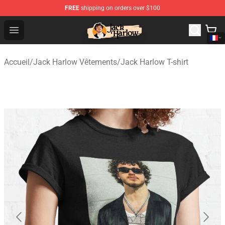
FREE
shipping on orders over $100
Jack Harlow Shop - Official Jack Harlow Merchandise St
Open menu
Accueil
/
Jack Harlow Vêtements
/
Jack Harlow T-shirt