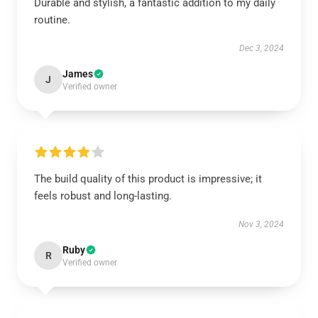
Durable and stylish, a fantastic addition to my daily
routine.
Dec 3, 2024
James
J
Verified owner
The build quality of this product is impressive; it
feels robust and long-lasting.
Nov 3, 2024
Ruby
R
Verified owner