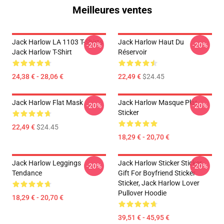
Meilleures ventes
Jack Harlow LA 1103 T-Shirts
Jack Harlow Haut Du
-20%
-20%
Jack Harlow T-Shirt
Réservoir
24,38 € - 28,06 €
22,49 €
$24.45
Jack Harlow Flat Mask
Jack Harlow Masque Plat
-20%
-20%
Sticker
22,49 €
$24.45
18,29 € - 20,70 €
Jack Harlow Leggings
Jack Harlow Sticker Sticker,
-20%
-20%
Tendance
Gift For Boyfriend Sticker
Sticker, Jack Harlow Lover
Pullover Hoodie
18,29 € - 20,70 €
39,51 € - 45,95 €