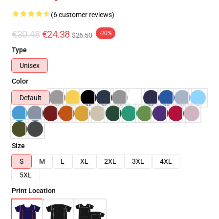
(6 customer reviews)
€30.48
€24.38
-20%
$26.50
Type
Unisex
Color
Default
Size
S
M
L
XL
2XL
3XL
4XL
5XL
Print Location