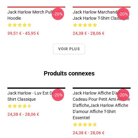
Jack Harlow Merch Pullover
Jack Harlow Marchandises
-20%
-20%
Hoodie
Jack Harlow T-Shirt Classique
39,51 € - 45,95 €
24,38 € - 28,06 €
VOIR PLUS
Produits connexes
Jack Harlow - Luv Est Dro T-
Jack Harlow Affiche D'affiche,
-20%
-20%
Shirt Classique
Cadeau Pour Petit Ami Affiche
D'affiche,Jack Harlow Affiche
D'amour Affiche T-Shirt
24,38 € - 28,06 €
Essentiel
24,38 € - 28,06 €