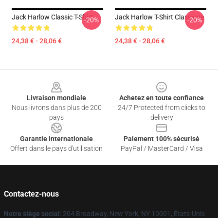
Jack Harlow Classic T-Shirt
Jack Harlow T-Shirt Classique
-20%
-20%
24,38 € - 28,06 €
24,38 € - 28,06 €
Footer
Livraison mondiale
Achetez en toute confiance
Nous livrons dans plus de 200
24/7 Protected from clicks to
pays
delivery
Garantie internationale
Paiement 100% sécurisé
Offert dans le pays d'utilisation
PayPal / MasterCard / Visa
Contactez-nous
Notre siège social
: 204 Broadway, New York, NY 10001, États-Unis