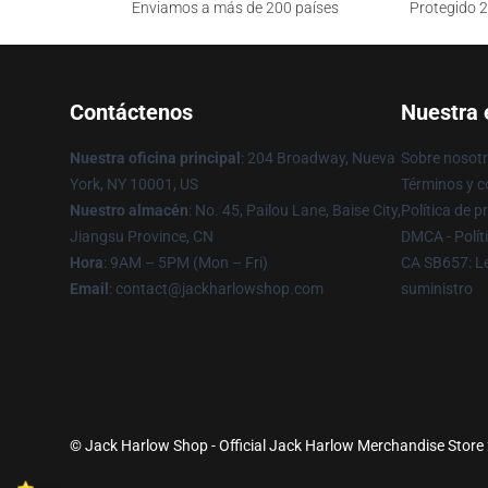
Enviamos a más de 200 países
Protegido 2
Contáctenos
Nuestra
Nuestra oficina principal
: 204 Broadway, Nueva
Sobre nosot
York, NY 10001, US
Términos y c
Nuestro almacén
: No. 45, Pailou Lane, Baise City,
Política de p
Jiangsu Province, CN
DMCA - Polít
Hora
: 9AM – 5PM (Mon – Fri)
CA SB657: Le
Email
: contact@jackharlowshop.com
suministro
© Jack Harlow Shop - Official Jack Harlow Merchandise Store 2