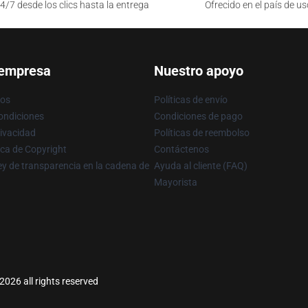
4/7 desde los clics hasta la entrega
Ofrecido en el país de us
 empresa
Nuestro apoyo
ros
Políticas de envío
ondiciones
Condiciones de pago
rivacidad
Políticas de reembolso
ica de Copyright
Contáctenos
y de transparencia en la cadena de
Ayuda al cliente (FAQ)
Mayorista
026 all rights reserved