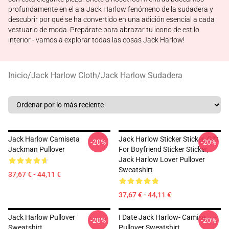
profundamente en el ala Jack Harlow fenómeno de la sudadera y
descubrir por qué se ha convertido en una adición esencial a cada
vestuario de moda. Prepárate para abrazar tu icono de estilo
interior - vamos a explorar todas las cosas Jack Harlow!
Inicio
/
Jack Harlow Cloth
/
Jack Harlow Sudadera
Jack Harlow Camiseta
Jack Harlow Sticker Sticker, Gift
-20%
-20%
Jackman Pullover
For Boyfriend Sticker Sticker,
Jack Harlow Lover Pullover
Sweatshirt
37,67 € - 44,11 €
37,67 € - 44,11 €
Jack Harlow Pullover
I Date Jack Harlow- Camisa
-20%
-20%
Sweatshirt
Pullover Sweatshirt