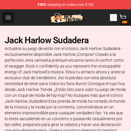
FREE
shipping on orders over $100
Jack Harlow Shop - Official Jack Harlow Merchandise St
Open menu
Jack Harlow Sudadera
Actualice su juego de estilo con el icónico Jack Harlow Sudadera -
exclusivamente disponible Jack Harlow ¡Comprar! Creado a la
perfección, esta camiseta premium encarna tanto el confort como
el swagger. Rock it confidently as you represent the unstoppable
energy of Jack HarlowEs música. Eleva tu armario ahora y únete al
exclusivo club de trendetters. ¡No te pierdas con esta absoluta
necesidad de tener para todos los fans duros! Consigue el tuyo hoy
desde Jack Harlow Tienda. ¿Estás listo para subir tu juego de moda
con un toque de moda de hip-hop? No busques más que el icónico
Jack Harlow ¡Sudadera! Esta prenda de moda ha tomado el mundo
de la música y la moda por la tormenta, convirtiéndose en un
elemento imprescindible para cualquier verdadero fan. Ya sea que
lo estés sacudiendo en un concierto o paseando casualmente por
las calles, prepárate para girar la cabeza y hacer una declaración
con esta elegante pieza. Únete a nosotros mientras buceamos