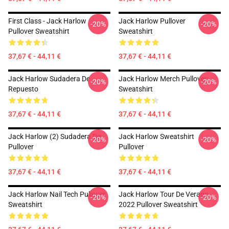
First Class - Jack Harlow
Jack Harlow Pullover
-20%
-20%
Pullover Sweatshirt
Sweatshirt
37,67 € - 44,11 €
37,67 € - 44,11 €
Jack Harlow Sudadera De
Jack Harlow Merch Pullover
-20%
-20%
Repuesto
Sweatshirt
37,67 € - 44,11 €
37,67 € - 44,11 €
Jack Harlow (2) Sudadera De
Jack Harlow Sweatshirt
-20%
-20%
Pullover
Pullover
37,67 € - 44,11 €
37,67 € - 44,11 €
Jack Harlow Nail Tech Pullover
Jack Harlow Tour De Verano
-20%
-20%
Sweatshirt
2022 Pullover Sweatshirt