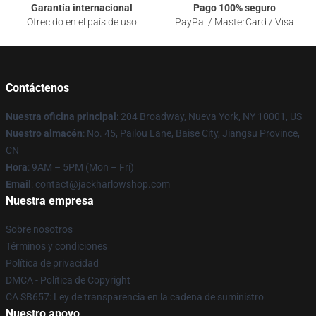
Garantía internacional
Pago 100% seguro
Ofrecido en el país de uso
PayPal / MasterCard / Visa
Contáctenos
Nuestra oficina principal
: 204 Broadway, Nueva York, NY 10001, US
Nuestro almacén
: No. 45, Pailou Lane, Baise City, Jiangsu Province,
CN
Hora
: 9AM – 5PM (Mon – Fri)
Email
: contact@jackharlowshop.com
Nuestra empresa
Sobre nosotros
Términos y condiciones
Política de privacidad
DMCA - Política de Copyright
CA SB657: Ley de transparencia en la cadena de suministro
Nuestro apoyo