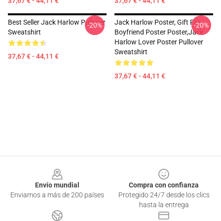
37,67 € - 44,11 €
37,67 € - 44,11 €
Best Seller Jack Harlow Pullover
Jack Harlow Poster, Gift For
-20%
-20%
Sweatshirt
Boyfriend Poster Poster,Jack
Harlow Lover Poster Pullover
Sweatshirt
37,67 € - 44,11 €
37,67 € - 44,11 €
Footer
Envío mundial
Compra con confianza
Enviamos a más de 200 países
Protegido 24/7 desde los clics
hasta la entrega