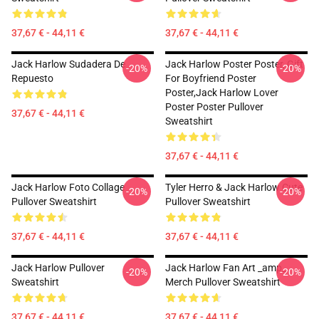
37,67 € - 44,11 €
37,67 € - 44,11 €
Jack Harlow Sudadera De
Jack Harlow Poster Poster, Gift
-20%
-20%
Repuesto
For Boyfriend Poster
Poster,Jack Harlow Lover
Poster Poster Pullover
37,67 € - 44,11 €
Sweatshirt
37,67 € - 44,11 €
Jack Harlow Foto Collage
Tyler Herro & Jack Harlow Cute
-20%
-20%
Pullover Sweatshirt
Pullover Sweatshirt
37,67 € - 44,11 €
37,67 € - 44,11 €
Jack Harlow Pullover
Jack Harlow Fan Art _amp_
-20%
-20%
Sweatshirt
Merch Pullover Sweatshirt
37,67 € - 44,11 €
37,67 € - 44,11 €