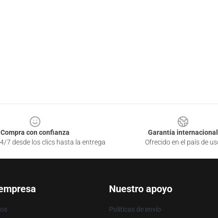
Compra con confianza
Garantía internacional
4/7 desde los clics hasta la entrega
Ofrecido en el país de us
 empresa
Nuestro apoyo
ros
Políticas de envío