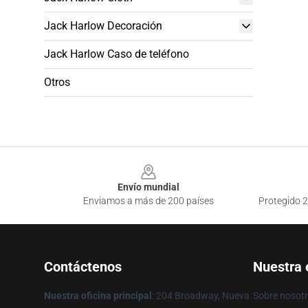
Jack Harlow Decoración
Jack Harlow Caso de teléfono
Otros
Footer
Envío mundial
Enviamos a más de 200 países
Protegido 2
Contáctenos
Nuestra
Nuestra oficina principal
: 204 Broadway, Nueva
Sobre nosot