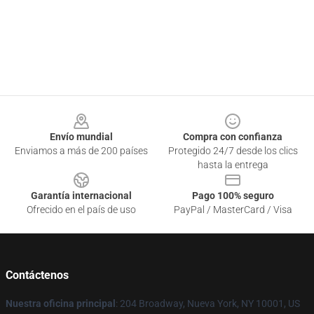
Footer
Envío mundial
Compra con confianza
Enviamos a más de 200 países
Protegido 24/7 desde los clics
hasta la entrega
Garantía internacional
Pago 100% seguro
Ofrecido en el país de uso
PayPal / MasterCard / Visa
Contáctenos
Nuestra oficina principal
: 204 Broadway, Nueva York, NY 10001, US