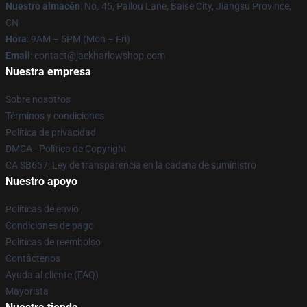
Nuestro almacén
: No. 45, Pailou Lane, Baise City, Jiangsu Province,
CN
Hora
: 9AM – 5PM (Mon – Fri)
Email
: contact@jackharlowshop.com
Nuestra empresa
Sobre nosotros
Términos y condiciones
Política de privacidad
DMCA - Política de Copyright
CA SB657: Ley de transparencia en la cadena de suministro
Nuestro apoyo
Políticas de envío
Condiciones de pago
Políticas de reembolso
Contáctenos
Ayuda al cliente (FAQ)
Mayorista