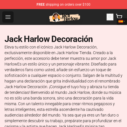
FREE
shipping on orders over $100
Jack Harlow Shop - Official Jack Harlow Merchandise St
Open menu
Jack Harlow Decoración
Eleva tu estilo con el icónico Jack Harlow Decoración,
exclusivamente disponible en Jack Harlow Tienda. Creado a la
perfección, este accesorio debe tener muestra su amor por Jack
HarlowEs un estilo único y un personaje vibrante. Diseñado para
verdaderos fans como usted, añade sin esfuerzo un toque de
sofisticación a cualquier espacio o conjunto. Salgan de la multitud y
hagan una declaración que grita individualidad con el renombrado
Jack Harlow Decoración. ¡Consigue el tuyo hoy y abraza tu tienda
de tendencias! Bienvenido al mundo Jack Harlow, donde su música
no es sólo una banda sonora, sino una decoración para la vida
misma. Con un talento innegable para crear ritmos pegajosos y
letras inteligentes, esta estrella ascendente ha cautivado
audiencias alrededor del mundo. Ya sea que ya eres un fan duro o
simplemente descubrir su trabajo, prepárate para profundizar en el
carisma y la artista que hacen Jack HarlowEs música tan