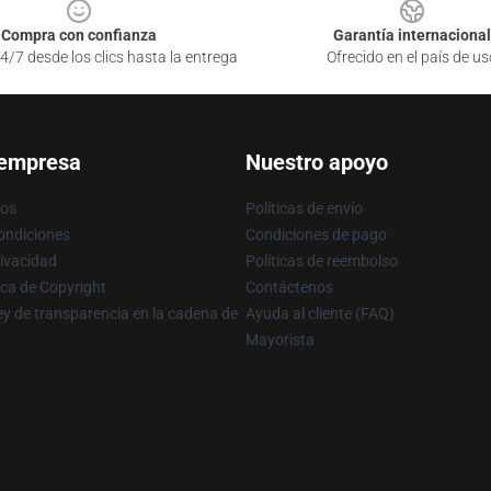
Compra con confianza
Garantía internacional
4/7 desde los clics hasta la entrega
Ofrecido en el país de us
 empresa
Nuestro apoyo
ros
Políticas de envío
ondiciones
Condiciones de pago
rivacidad
Políticas de reembolso
ica de Copyright
Contáctenos
y de transparencia en la cadena de
Ayuda al cliente (FAQ)
Mayorista