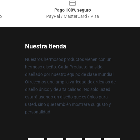
Pago 100% seguro
o
PayPal / MasterCard / Visa
Nuestra tienda
Nuestros hermosos productos vienen con un
hermoso diseño. Cada Producto ha sido
diseñado por nuestro equipo de clase mundial.
Ofrecemos una amplia variedad de artículos de
diseño único y de alta calidad. No sólo usted
estará usando un diseño que es único para
usted, sino que también mostrará su gusto y
personalidad.