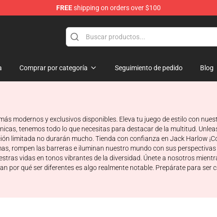
FREE
shipping on orders over $100
Store
a
Comprar por categoría
Seguimiento de pedido
Blog
ás modernos y exclusivos disponibles. Eleva tu juego de estilo con nuest
cas, tenemos todo lo que necesitas para destacar de la multitud. Unleash
dición limitada no durarán mucho. Tienda con confianza en Jack Harlow ¡C
normas, rompen las barreras e iluminan nuestro mundo con sus perspectiva
estras vidas en tonos vibrantes de la diversidad. Únete a nosotros mient
dan por qué ser diferentes es algo realmente notable. Prepárate para ser c