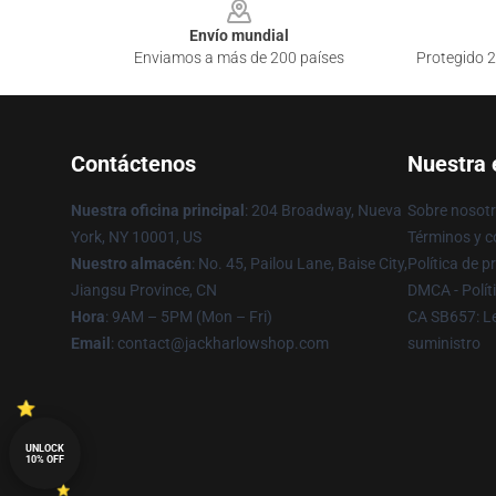
Envío mundial
Enviamos a más de 200 países
Protegido 2
Contáctenos
Nuestra
Nuestra oficina principal
: 204 Broadway, Nueva
Sobre nosot
York, NY 10001, US
Términos y c
Nuestro almacén
: No. 45, Pailou Lane, Baise City,
Política de p
Jiangsu Province, CN
DMCA - Polít
Hora
: 9AM – 5PM (Mon – Fri)
CA SB657: Le
Email
: contact@jackharlowshop.com
suministro
UNLOCK
10% OFF