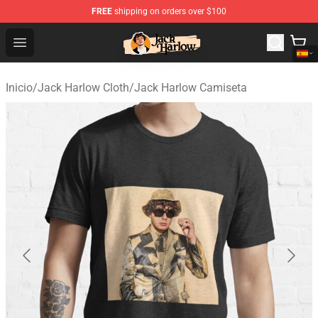
FREE
shipping on orders over $100
Jack Harlow Shop - Official Jack Harlow Merchandise St
Open menu
Inicio
/
Jack Harlow Cloth
/
Jack Harlow Camiseta