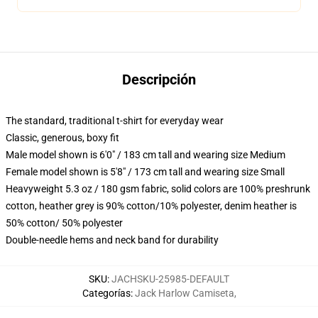
Descripción
The standard, traditional t-shirt for everyday wear
Classic, generous, boxy fit
Male model shown is 6'0" / 183 cm tall and wearing size Medium
Female model shown is 5'8" / 173 cm tall and wearing size Small
Heavyweight 5.3 oz / 180 gsm fabric, solid colors are 100% preshrunk
cotton, heather grey is 90% cotton/10% polyester, denim heather is
50% cotton/ 50% polyester
Double-needle hems and neck band for durability
SKU
:
JACHSKU-25985-DEFAULT
Categorías
:
Jack Harlow Camiseta
,