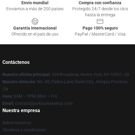
Envío mundial
Compra con confianza
Enviamos a más de 200 países
Protegido 24/7 desde los clics
hasta la entrega
Garantía internacional
Pago 100% seguro
Ofrecido en el país de uso
PayPal / MasterCard / Visa
Contáctenos
Nuestra oficina principal
: 204 Broadway, Nueva York, NY 10001, US
Nuestro almacén
: No. 45, Pailou Lane, Baise City, Jiangsu Province,
CN
Hora
: 9AM – 5PM (Mon – Fri)
Email
: contact@jackharlowshop.com
Nuestra empresa
Sobre nosotros
Términos y condiciones