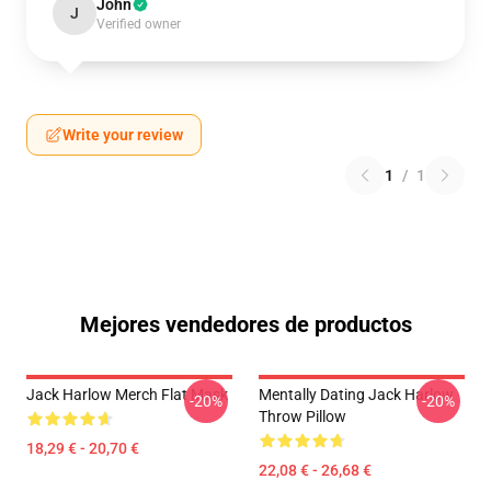
John
J
Verified owner
Write your review
1
/
1
Mejores vendedores de productos
Jack Harlow Merch Flat Mask
Mentally Dating Jack Harlow
-20%
-20%
Throw Pillow
18,29 € - 20,70 €
22,08 € - 26,68 €