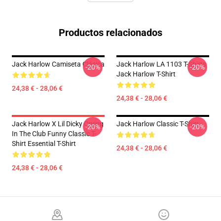
Productos relacionados
Jack Harlow Camiseta Clásica
Jack Harlow LA 1103 T-Shirts
-20%
-20%
Jack Harlow T-Shirt
24,38 € - 28,06 €
24,38 € - 28,06 €
Jack Harlow X Lil Dicky Crying
Jack Harlow Classic T-Shirt
-20%
-20%
In The Club Funny Classic T-
Shirt Essential T-Shirt
24,38 € - 28,06 €
24,38 € - 28,06 €
Footer