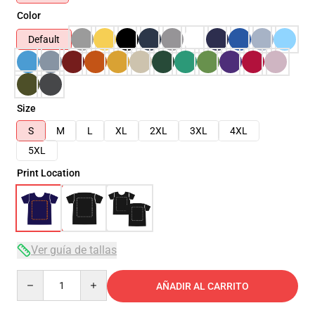
Color
Default
Size
S
M
L
XL
2XL
3XL
4XL
5XL
Print Location
Ver guía de tallas
Quantity
AÑADIR AL CARRITO