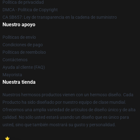
Política de privacidad
DMCA - Política de Copyright
CA SB657: Ley de transparencia en la cadena de suministro
Nuestro apoyo
Políticas de envío
Condiciones de pago
Políticas de reembolso
Contáctenos
Ayuda al cliente (FAQ)
Mayorista
Nuestra tienda
Nuestros hermosos productos vienen con un hermoso diseño. Cada
Producto ha sido diseñado por nuestro equipo de clase mundial.
Ofrecemos una amplia variedad de artículos de diseño único y de alta
calidad. No sólo usted estará usando un diseño que es único para
usted, sino que también mostrará su gusto y personalidad.