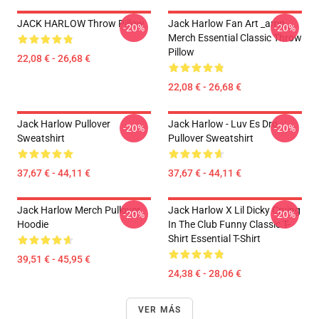
JACK HARLOW Throw Pillow
Jack Harlow Fan Art _amp_
-20%
-20%
Merch Essential Classic Throw
Pillow
22,08 € - 26,68 €
22,08 € - 26,68 €
Jack Harlow Pullover
Jack Harlow - Luv Es Dro
-20%
-20%
Sweatshirt
Pullover Sweatshirt
37,67 € - 44,11 €
37,67 € - 44,11 €
Jack Harlow Merch Pullover
Jack Harlow X Lil Dicky Crying
-20%
-20%
Hoodie
In The Club Funny Classic T-
Shirt Essential T-Shirt
39,51 € - 45,95 €
24,38 € - 28,06 €
VER MÁS