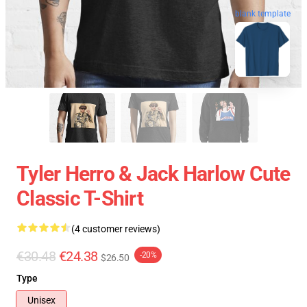
blank template
Tyler Herro & Jack Harlow Cute
Classic T-Shirt
(4 customer reviews)
€30.48
€24.38
-20%
$26.50
Type
Unisex