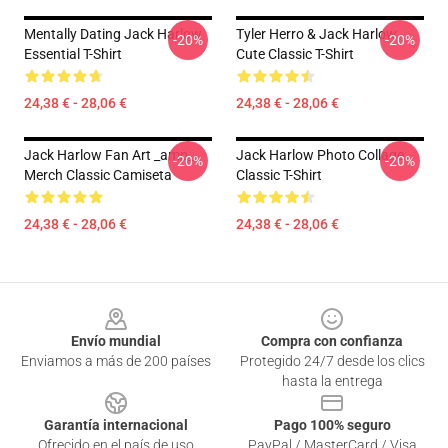
Mentally Dating Jack Harlow
Tyler Herro & Jack Harlow
-20%
-20%
Essential T-Shirt
Cute Classic T-Shirt
24,38 € - 28,06 €
24,38 € - 28,06 €
Jack Harlow Fan Art _amp_
Jack Harlow Photo Collage
-20%
-20%
Merch Classic Camiseta
Classic T-Shirt
24,38 € - 28,06 €
24,38 € - 28,06 €
Footer
Envío mundial
Compra con confianza
Enviamos a más de 200 países
Protegido 24/7 desde los clics
hasta la entrega
Garantía internacional
Pago 100% seguro
Ofrecido en el país de uso
PayPal / MasterCard / Visa