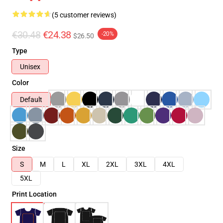
(5 customer reviews)
€30.48
€24.38
-20%
$26.50
Type
Unisex
Color
Default
Size
S
M
L
XL
2XL
3XL
4XL
5XL
Print Location