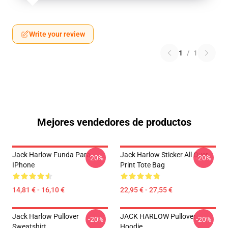
Write your review
1
/
1
Mejores vendedores de productos
Jack Harlow Funda Para
Jack Harlow Sticker All Over
-20%
-20%
IPhone
Print Tote Bag
14,81 € - 16,10 €
22,95 € - 27,55 €
Jack Harlow Pullover
JACK HARLOW Pullover
-20%
-20%
Sweatshirt
Hoodie