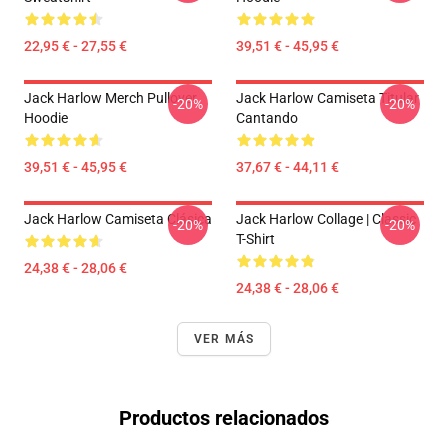
22,95 € - 27,55 €
39,51 € - 45,95 €
Jack Harlow Merch Pullover
Jack Harlow Camiseta Titular
-20%
-20%
Hoodie
Cantando
39,51 € - 45,95 €
37,67 € - 44,11 €
Jack Harlow Camiseta Clásica
Jack Harlow Collage | Classic
-20%
-20%
T-Shirt
24,38 € - 28,06 €
24,38 € - 28,06 €
VER MÁS
Productos relacionados