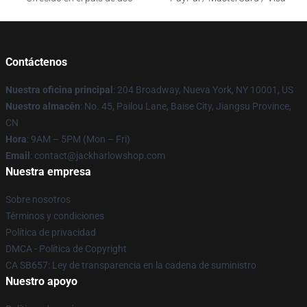
Contáctenos
Nuestra oficina principal
: 204 Broadway, Nueva York, NY 10001, US
Nuestro almacén
: No. 45, Pailou Lane, Baise City, Jiangsu Province,
CN
Hora
: 9AM – 5PM (Mon – Fri)
Email
: contact@jackharlowshop.com
Nuestra empresa
Sobre nosotros
Términos y condiciones
Política de privacidad
DMCA - Política de Copyright
CA SB657: Ley de transparencia en la cadena de suministro
Nuestro apoyo