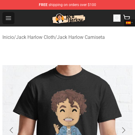
FREE
shipping on orders over $100
Jack Harlow Shop - Official Jack Harlow Merchandise St
Open menu
Inicio
/
Jack Harlow Cloth
/
Jack Harlow Camiseta