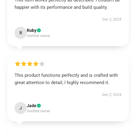
This item works perfectly as described. I couldn’t be
happier with its performance and build quality.
Dec 2, 2024
Ruby
R
Verified owner
This product functions perfectly and is crafted with
great attention to detail; I highly recommend it.
Dec 2, 2024
Jade
J
Verified owner