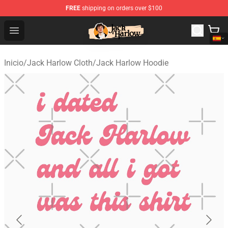
FREE
shipping on orders over $100
Jack Harlow Shop - Official Jack Harlow Merchandise St
Open menu
Inicio
/
Jack Harlow Cloth
/
Jack Harlow Hoodie