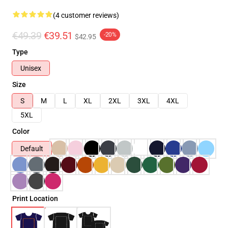
(4 customer reviews)
€49.39
€39.51
-20%
$42.95
Type
Unisex
Size
S
M
L
XL
2XL
3XL
4XL
5XL
Color
Default
Print Location