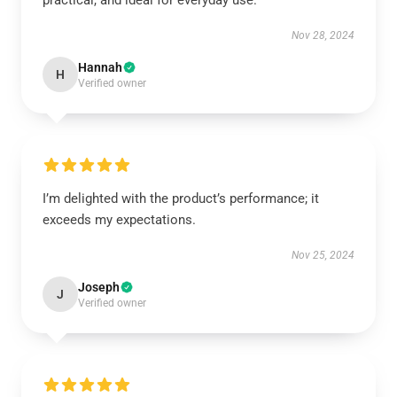
practical, and ideal for everyday use.
Nov 28, 2024
Hannah
H
Verified owner
I’m delighted with the product’s performance; it
exceeds my expectations.
Nov 25, 2024
Joseph
J
Verified owner