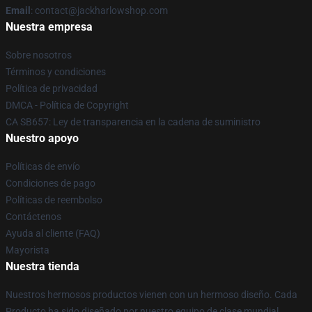
Email
: contact@jackharlowshop.com
Nuestra empresa
Sobre nosotros
Términos y condiciones
Política de privacidad
DMCA - Política de Copyright
CA SB657: Ley de transparencia en la cadena de suministro
Nuestro apoyo
Políticas de envío
Condiciones de pago
Políticas de reembolso
Contáctenos
Ayuda al cliente (FAQ)
Mayorista
Nuestra tienda
Nuestros hermosos productos vienen con un hermoso diseño. Cada
Producto ha sido diseñado por nuestro equipo de clase mundial.