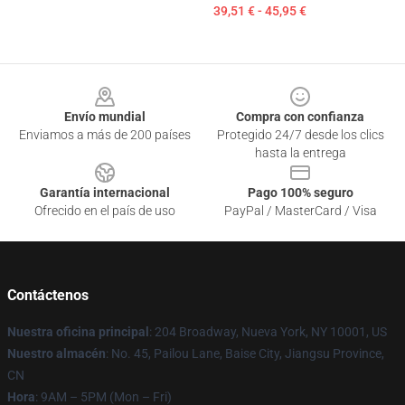
39,51 € - 45,95 €
Footer
Envío mundial
Compra con confianza
Enviamos a más de 200 países
Protegido 24/7 desde los clics
hasta la entrega
Garantía internacional
Pago 100% seguro
Ofrecido en el país de uso
PayPal / MasterCard / Visa
Contáctenos
Nuestra oficina principal
: 204 Broadway, Nueva York, NY 10001, US
Nuestro almacén
: No. 45, Pailou Lane, Baise City, Jiangsu Province,
CN
Hora
: 9AM – 5PM (Mon – Fri)