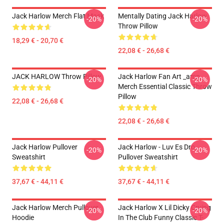
Jack Harlow Merch Flat Mask
Mentally Dating Jack Harlow
-20%
-20%
Throw Pillow
18,29 € - 20,70 €
22,08 € - 26,68 €
JACK HARLOW Throw Pillow
Jack Harlow Fan Art _amp_
-20%
-20%
Merch Essential Classic Throw
Pillow
22,08 € - 26,68 €
22,08 € - 26,68 €
Jack Harlow Pullover
Jack Harlow - Luv Es Dro
-20%
-20%
Sweatshirt
Pullover Sweatshirt
37,67 € - 44,11 €
37,67 € - 44,11 €
Jack Harlow Merch Pullover
Jack Harlow X Lil Dicky Crying
-20%
-20%
Hoodie
In The Club Funny Classic T-