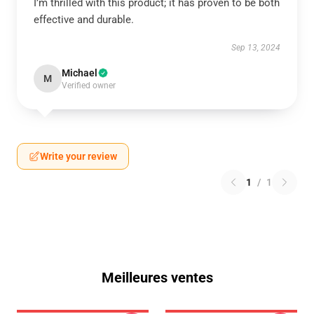
I’m thrilled with this product; it has proven to be both
effective and durable.
Sep 13, 2024
Michael
M
Verified owner
Write your review
1
/
1
Meilleures ventes