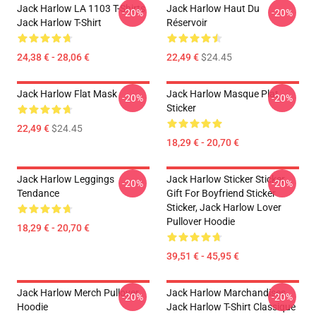
Jack Harlow LA 1103 T-Shirts
Jack Harlow Haut Du
-20%
-20%
Jack Harlow T-Shirt
Réservoir
24,38 € - 28,06 €
22,49 €
$24.45
Jack Harlow Flat Mask
Jack Harlow Masque Plat
-20%
-20%
Sticker
22,49 €
$24.45
18,29 € - 20,70 €
Jack Harlow Leggings
Jack Harlow Sticker Sticker,
-20%
-20%
Tendance
Gift For Boyfriend Sticker
Sticker, Jack Harlow Lover
Pullover Hoodie
18,29 € - 20,70 €
39,51 € - 45,95 €
Jack Harlow Merch Pullover
Jack Harlow Marchandises
-20%
-20%
Hoodie
Jack Harlow T-Shirt Classique