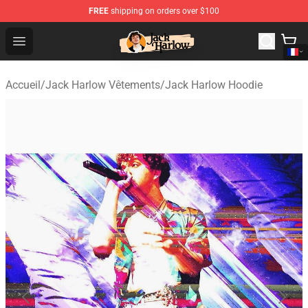
FREE
shipping on orders over $100
Jack Harlow Shop - Official Jack Harlow Merchandise St
Open menu
Accueil
/
Jack Harlow Vêtements
/
Jack Harlow Hoodie