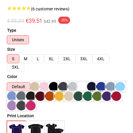
(6 customer reviews)
€49.39
€39.51
-20%
$42.95
Type
Unisex
Size
S
M
L
XL
2XL
3XL
4XL
5XL
Color
Default
Print Location