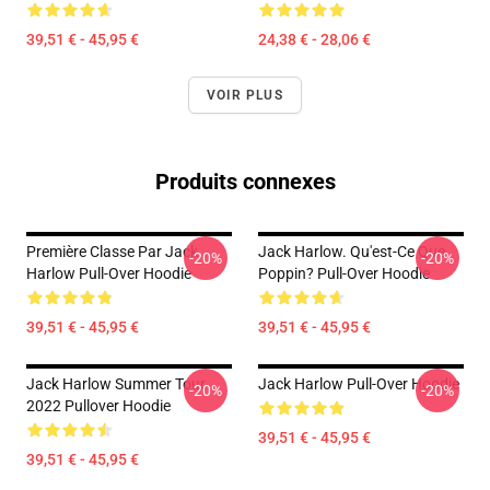
39,51 € - 45,95 €
24,38 € - 28,06 €
VOIR PLUS
Produits connexes
Première Classe Par Jack
Jack Harlow. Qu'est-Ce Que
-20%
-20%
Harlow Pull-Over Hoodie
Poppin? Pull-Over Hoodie
39,51 € - 45,95 €
39,51 € - 45,95 €
Jack Harlow Summer Tour
Jack Harlow Pull-Over Hoodie
-20%
-20%
2022 Pullover Hoodie
39,51 € - 45,95 €
39,51 € - 45,95 €