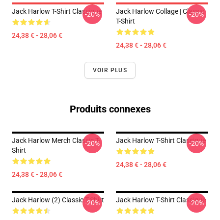
Jack Harlow T-Shirt Classique
Jack Harlow Collage | Classic
-20%
-20%
T-Shirt
24,38 € - 28,06 €
24,38 € - 28,06 €
VOIR PLUS
Produits connexes
Jack Harlow Merch Classic T-
Jack Harlow T-Shirt Classique
-20%
-20%
Shirt
24,38 € - 28,06 €
24,38 € - 28,06 €
Jack Harlow (2) Classic T-Shirt
Jack Harlow T-Shirt Classique
-20%
-20%