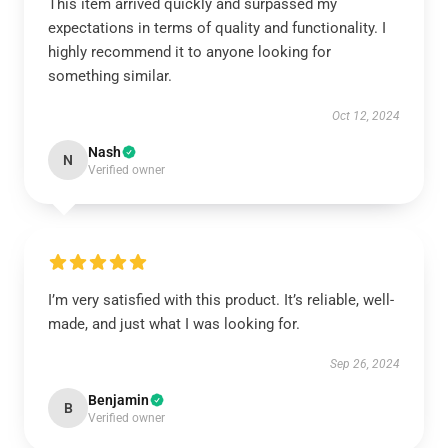
This item arrived quickly and surpassed my
expectations in terms of quality and functionality. I
highly recommend it to anyone looking for
something similar.
Oct 12, 2024
Nash
N
Verified owner
I’m very satisfied with this product. It’s reliable, well-
made, and just what I was looking for.
Sep 26, 2024
Benjamin
B
Verified owner