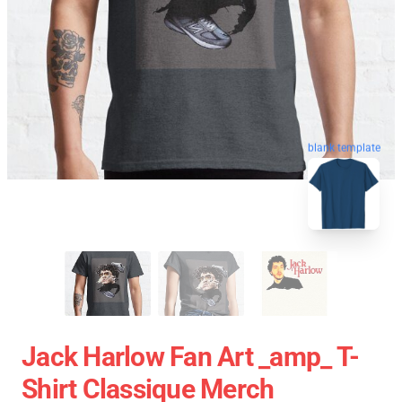
blank template
Jack Harlow Fan Art _amp_ T-
Shirt Classique Merch