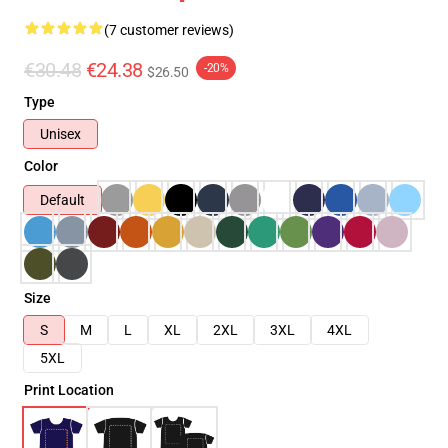
(7 customer reviews)
€30.48
€24.38
-20%
$26.50
Type
Unisex
Color
Default
Size
S
M
L
XL
2XL
3XL
4XL
5XL
Print Location