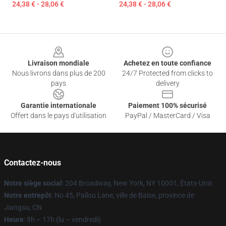
24,38 € - 28,06 €
24,38 € - 28,06 €
Footer
Livraison mondiale
Achetez en toute confiance
Nous livrons dans plus de 200
24/7 Protected from clicks to
pays
delivery
Garantie internationale
Paiement 100% sécurisé
Offert dans le pays d'utilisation
PayPal / MasterCard / Visa
Contactez-nous
Notre siège social
: 204 Broadway, New York, NY 10001, États-Unis
Notre entrepôt
: No 45, Pailou Lane, ville de Baise, province de
Jiangsu, CN
Heure
: 9h – 17h (lu – vendredi)