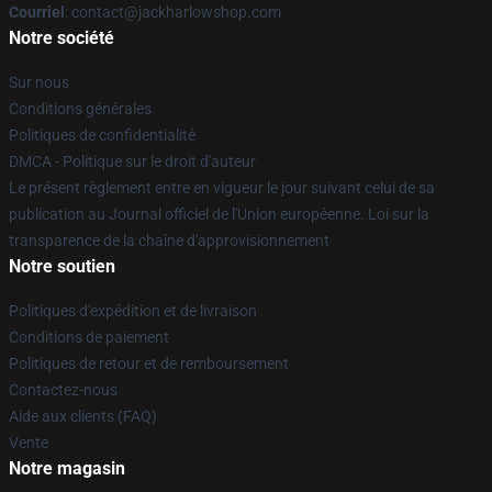
Courriel
: contact@jackharlowshop.com
Notre société
Sur nous
Conditions générales
Politiques de confidentialité
DMCA - Politique sur le droit d'auteur
Le présent règlement entre en vigueur le jour suivant celui de sa
publication au Journal officiel de l'Union européenne. Loi sur la
transparence de la chaîne d'approvisionnement
Notre soutien
Politiques d'expédition et de livraison
Conditions de paiement
Politiques de retour et de remboursement
Contactez-nous
Aide aux clients (FAQ)
Vente
Notre magasin