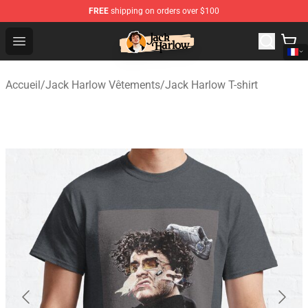
FREE
shipping on orders over $100
Jack Harlow Shop - Official Jack Harlow Merchandise St
Open menu
Accueil
/
Jack Harlow Vêtements
/
Jack Harlow T-shirt