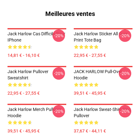
Meilleures ventes
Jack Harlow Cas Difficile Pour
Jack Harlow Sticker All Over
-20%
-20%
IPhone
Print Tote Bag
14,81 € - 16,10 €
22,95 € - 27,55 €
Jack Harlow Pullover
JACK HARLOW Pull-Over
-20%
-20%
Sweatshirt
Hoodie
22,95 € - 27,55 €
39,51 € - 45,95 €
Jack Harlow Merch Pullover
Jack Harlow Sweat-Shirt Sing
-20%
-20%
Hoodie
Pullover
39,51 € - 45,95 €
37,67 € - 44,11 €