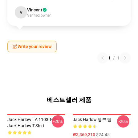
Vincent
V
Verified owner
Write your review
1
/
1
베스트셀러 제품
Jack Harlow LA 1103 T-Shirts
Jack Harlow 탱크 탑
-20%
-20%
Jack Harlow T-Shirt
₩3,369,210
$24.45