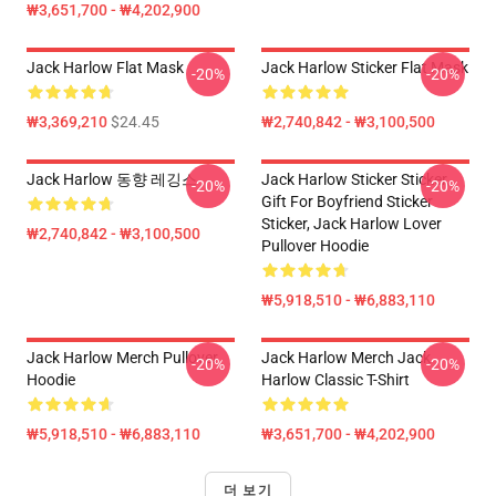
₩3,651,700 - ₩4,202,900
Jack Harlow Flat Mask
Jack Harlow Sticker Flat Mask
-20%
-20%
₩3,369,210
$24.45
₩2,740,842 - ₩3,100,500
Jack Harlow 동향 레깅스
Jack Harlow Sticker Sticker,
-20%
-20%
Gift For Boyfriend Sticker
Sticker, Jack Harlow Lover
₩2,740,842 - ₩3,100,500
Pullover Hoodie
₩5,918,510 - ₩6,883,110
Jack Harlow Merch Pullover
Jack Harlow Merch Jack
-20%
-20%
Hoodie
Harlow Classic T-Shirt
₩5,918,510 - ₩6,883,110
₩3,651,700 - ₩4,202,900
더 보기