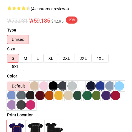
(4 customer reviews)
₩73,981
₩59,185
-20%
$42.95
Type
Unisex
Size
S
M
L
XL
2XL
3XL
4XL
5XL
Color
Default
Print Location