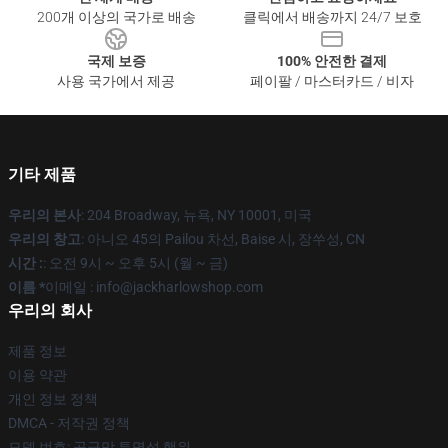
200개 이상의 국가로 배송
클릭에서 배송까지 24/7 보호
국제 보증
100% 안전한 결제
사용 국가에서 제공
페이팔 / 마스터카드 / 비자
기타 제품
우리의 본사
: 204 Broadway, 뉴욕, NY 10001, 미국
우리의 창고
: 아니오 45의 Pailou 차선, Baise 시, 장쑤성, CN
시간 :
: 오전 9시 ~ 오후 5시 (월 ~ 금)
이름 *
이메일 : info@jackharlowshop.com
우리의 회사
제품 정보
이용 약관
개인 정보 정책
DMCA - 저작권 정책
모델 번호: 공급망 투명성 행위