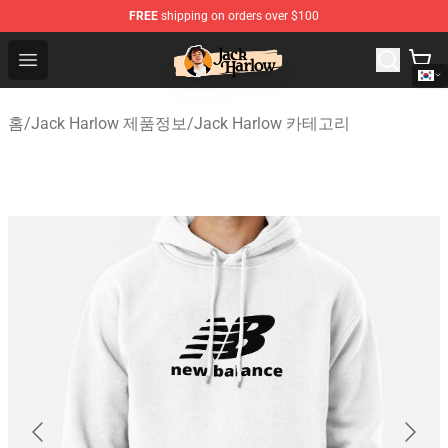
FREE
shipping on orders over $100
Jack Harlow Shop - Official Jack Harlow Merchandise St
Open menu
홈
/
Jack Harlow 제품정보
/
Jack Harlow 카테고리