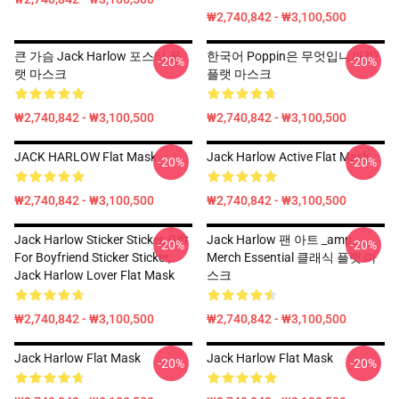
₩2,740,842 - ₩3,100,500
큰 가슴 Jack Harlow 포스터 플
한국어 Poppin은 무엇입니까?!?
-20%
-20%
랫 마스크
플랫 마스크
₩2,740,842 - ₩3,100,500
₩2,740,842 - ₩3,100,500
JACK HARLOW Flat Mask
Jack Harlow Active Flat Mask
-20%
-20%
₩2,740,842 - ₩3,100,500
₩2,740,842 - ₩3,100,500
Jack Harlow Sticker Sticker, Gift
Jack Harlow 팬 아트 _amp_
-20%
-20%
For Boyfriend Sticker Sticker,
Merch Essential 클래식 플랫 마
Jack Harlow Lover Flat Mask
스크
₩2,740,842 - ₩3,100,500
₩2,740,842 - ₩3,100,500
Jack Harlow Flat Mask
Jack Harlow Flat Mask
-20%
-20%