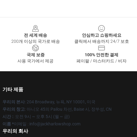
Footer
전 세계 배송
안심하고 쇼핑하세요
200개 이상의 국가로 배송
클릭에서 배송까지 24/7 보호
국제 보증
100% 안전한 결제
사용 국가에서 제공
페이팔 / 마스터카드 / 비자
기타 제품
우리의 본사
: 204 Broadway, 뉴욕, NY 10001, 미국
우리의 창고
: 아니오 45의 Pailou 차선, Baise 시, 장쑤성, CN
시간 :
: 오전 9시 ~ 오후 5시 (월 ~ 금)
이름 *
이메일 : info@jackharlowshop.com
우리의 회사