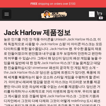
FREE
shipping on orders over $100
Jack Harlow Shop - Official Jack Harlow Merchandise St
Open menu
Jack Harlow 제품정보
높은 인기를 가진 안 작풍 아이콘을 Unleash Jack Harlow 마스크, 이
제 독점적으로 사용할 수 Jack Harlow 쇼핑! 이 아이콘 마스크는 모든
다이하드를 위한 필수품입니다. Jack Harlow 팬. 우수한 품질의 재료
로 만들어졌으며 편안함과 내구성을 모두 보장하며 안전하고 편안하
게 머무를 수 있습니다. 그래서 왜 당신이 당신의 패션 게임을 높을 수
있을 때 일반에 대 한 정착 Jack Harlow 마스크? 오늘 움켜잡고 대담
한 진술을하십시오! streetwear 패션의 궁극적 인 게임 체인 소개 –
the Jack Harlow 마스크! 당신은 심장에 트렌드가 있다면, 폭풍에 의
해 세계를 복용하는이 필수 요소와 스타일 게임을 수평하게 할 준비
가. 아이코닉 래퍼에 영감을 얻은 이 마스크는 미끄러운 보호를 제공
뿐만 아니라 모든 의상에 비할 수없는 스비를 제공합니다. 당신은 거
리를 타격하거나 사회적으로 거리 이벤트에 참석 여부, 우리의 블로
그 게시물은 모든 것들에 덮여 Jack Harlow 마스크 - 그것의 기원과
디자인에서 그것의 다예 다제와 그것이 어떻게 redefining 도시 패션.
그래서 우리가 왜 모든 사람이 자신의 조각을 돌고 왜 다이빙으로 다