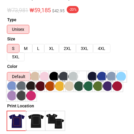
₩73,981
₩59,185
-20%
$42.95
Type
Unisex
Size
S
M
L
XL
2XL
3XL
4XL
5XL
Color
Default
Print Location