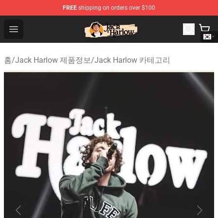
FREE
shipping on orders over $100
Jack Harlow Shop - Official Jack Harlow Merchandise St
Open menu
홈
/
Jack Harlow 제품정보
/
Jack Harlow 카테고리