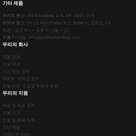
기타 제품
우리의 본사
: 204 Broadway, 뉴욕, NY 10001, 미국
우리의 창고
: 아니오 45의 Pailou 차선, Baise 시, 장쑤성, CN
시간 :
: 오전 9시 ~ 오후 5시 (월 ~ 금)
이름 *
이메일 : info@jackharlowshop.com
우리의 회사
제품 정보
이용 약관
개인 정보 정책
DMCA - 저작권 정책
모델 번호: 공급망 투명성 행위
우리의 지원
배송 및 배송 정책
지불 기간
반품 및 환불 정책
기타 제품
고객지원 (FAQ)