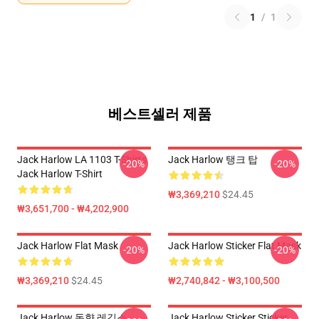
1
/
1
베스트셀러 제품
Jack Harlow LA 1103 T-Shirts
Jack Harlow 탱크 탑
-20%
-20%
Jack Harlow T-Shirt
₩3,369,210
$24.45
₩3,651,700 - ₩4,202,900
Jack Harlow Flat Mask
Jack Harlow Sticker Flat Mask
-20%
-20%
₩3,369,210
$24.45
₩2,740,842 - ₩3,100,500
Jack Harlow 동향 레깅스
Jack Harlow Sticker Sticker,