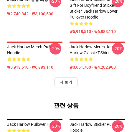
-20%
-20%
Gift For Boyfriend Sticker
Sticker, Jack Harlow Lover
₩2,740,842 - ₩3,100,500
Pullover Hoodie
₩5,918,510 - ₩6,883,110
Jack Harlow Merch Pullover
Jack Harlow Merch Jack
-20%
-20%
Hoodie
Harlow Classic T-Shirt
₩5,918,510 - ₩6,883,110
₩3,651,700 - ₩4,202,900
더 보기
관련 상품
Jack Harlow Pullover Hoodie
Jack Harlow Sticker Pullover
-20%
-20%
Hoodie