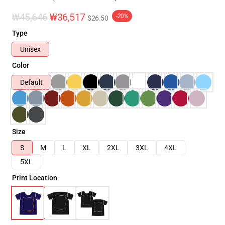
₩45,646
₩36,517
-20%
$26.50
Type
Unisex
Color
Default
Size
S
M
L
XL
2XL
3XL
4XL
5XL
Print Location