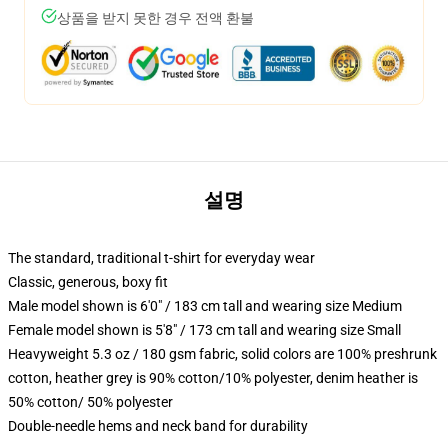
상품을 받지 못한 경우 전액 환불
설명
The standard, traditional t-shirt for everyday wear
Classic, generous, boxy fit
Male model shown is 6'0" / 183 cm tall and wearing size Medium
Female model shown is 5'8" / 173 cm tall and wearing size Small
Heavyweight 5.3 oz / 180 gsm fabric, solid colors are 100% preshrunk
cotton, heather grey is 90% cotton/10% polyester, denim heather is
50% cotton/ 50% polyester
Double-needle hems and neck band for durability