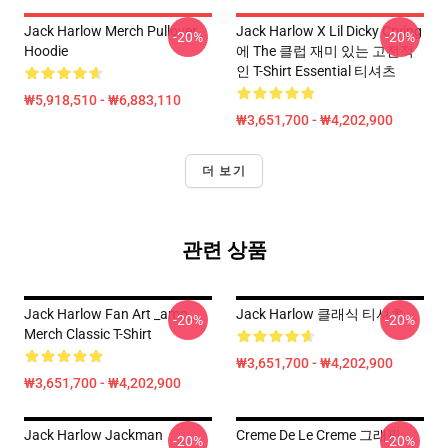
Jack Harlow Merch Pullover
Jack Harlow X Lil Dicky Crying
-20%
-20%
Hoodie
에 The 클럽 재미 있는 고전적
인 T-Shirt Essential 티셔츠
₩5,918,510 - ₩6,883,110
₩3,651,700 - ₩4,202,900
더 보기
관련 상품
Jack Harlow Fan Art _amp_
Jack Harlow 클래식 티셔츠
-20%
-20%
Merch Classic T-Shirt
₩3,651,700 - ₩4,202,900
₩3,651,700 - ₩4,202,900
Jack Harlow Jackman
Creme De Le Creme 그래픽
-20%
-20%