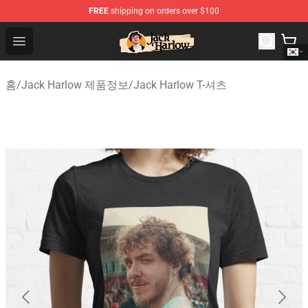
FREE
shipping on orders over $100
Jack Harlow Shop - Official Jack Harlow Merchandise St
Open menu
홈
/
Jack Harlow 제품정보
/
Jack Harlow T-셔츠