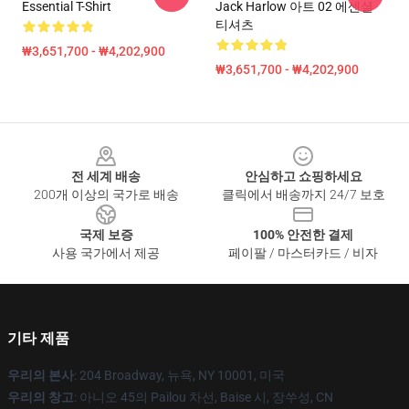
Essential T-Shirt
Jack Harlow 아트 02 에센셜
티셔츠
₩3,651,700 - ₩4,202,900
₩3,651,700 - ₩4,202,900
Footer
전 세계 배송
안심하고 쇼핑하세요
200개 이상의 국가로 배송
클릭에서 배송까지 24/7 보호
국제 보증
100% 안전한 결제
사용 국가에서 제공
페이팔 / 마스터카드 / 비자
기타 제품
우리의 본사
: 204 Broadway, 뉴욕, NY 10001, 미국
우리의 창고
: 아니오 45의 Pailou 차선, Baise 시, 장쑤성, CN