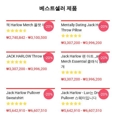
베스트셀러 제품
잭 Harlow Merch 플랫 마스크
Mentally Dating Jack Harlow
-20%
-20%
Throw Pillow
₩2,740,842 - ₩3,100,500
₩3,307,200 - ₩3,996,200
JACK HARLOW Throw Pillow
Jack Harlow 팬 아트 _amp_
-20%
-20%
Merch Essential 클래식 톰 베
개
₩3,307,200 - ₩3,996,200
₩3,307,200 - ₩3,996,200
Jack Harlow Pullover
Jack Harlow - Luv는 Dro
-20%
-20%
Sweatshirt
Pullover 스웨터입니다
₩5,642,910 - ₩6,607,510
₩5,642,910 - ₩6,607,510