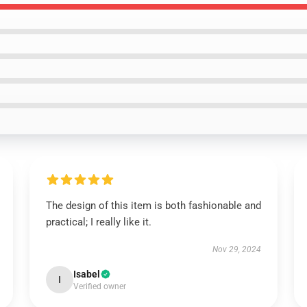
The design of this item is both fashionable and
practical; I really like it.
Nov 29, 2024
Isabel
I
Verified owner