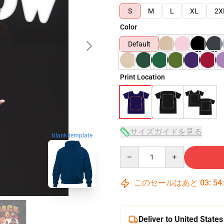
S
M
L
XL
2X
Color
Default
Print Location
サイズガイドを見る
blank template
Quantity
このセールはあと
03
:
54
Deliver to United States