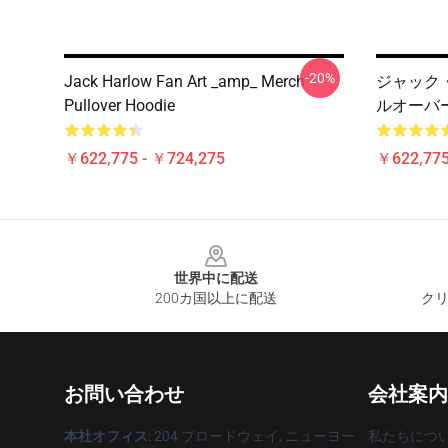
-20%
Jack Harlow Fan Art _amp_ Merch
ジャック・
Pullover Hoodie
ルオーバ
￥622,775 - ￥724,275
￥622,775
Footer
世界中に配送
200カ国以上に配送
クリ
お問い合わせ
会社案内
本社オフィス
: 204 ブロードウェイ, ニューヨー
私たちにつ