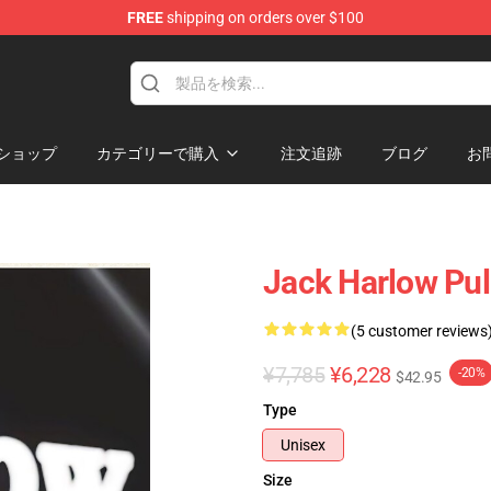
FREE
shipping on orders over $100
Store
ショップ
カテゴリーで購入
注文追跡
ブログ
お
Jack Harlow Pul
(5 customer reviews
¥7,785
¥6,228
-20%
$42.95
Type
Unisex
Size