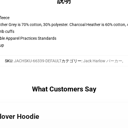
説明
fleece
ather Grey is 70% cotton, 30% polyester. Charcoal Heather is 60% cotton,
ib cuffs
ible Apparel Practices Standards
 up
SKU
:
JACHSKU-66339-DEFAULT
カテゴリー
:
Jack Harlow パーカー
,
What Customers Say
llover Hoodie