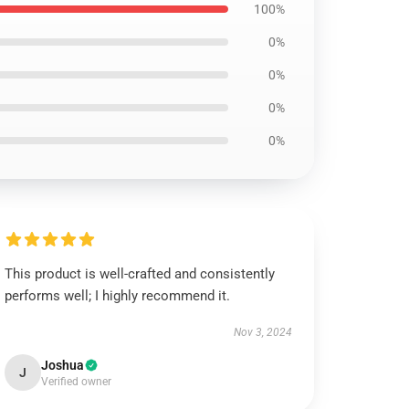
100%
0%
0%
0%
0%
This product is well-crafted and consistently
performs well; I highly recommend it.
Nov 3, 2024
Joshua
J
Verified owner