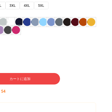
L
3XL
4XL
5XL
カートに追加
:
53