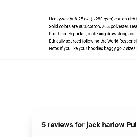
Heavyweight 8.25 oz. (~280 gsm) cotton-rich 
Solid colors are 80% cotton, 20% polyester. He
Front pouch pocket, matching drawstring and r
Ethically sourced following the World Respons
Note: If you like your hoodies baggy go 2 sizes
5 reviews for jack harlow Pu