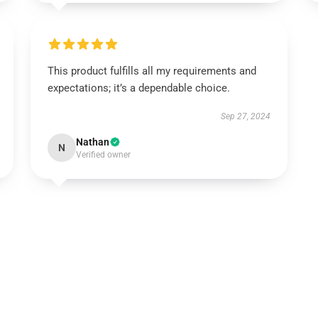
This product fulfills all my requirements and
expectations; it’s a dependable choice.
Sep 27, 2024
Nathan
N
Verified owner