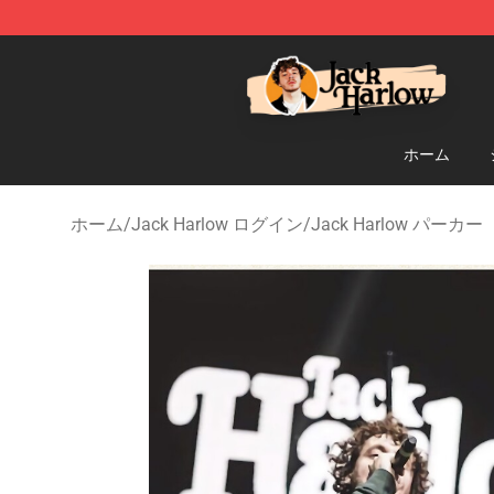
Jack Harlow Shop - Official Jack Harlow Merchandise 
ホーム
ホーム
/
Jack Harlow ログイン
/
Jack Harlow パーカー