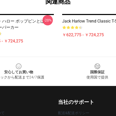
関連商品
-20%
ハロー ポップピンとは? プ
Jack Harlow Trend Classic T-S
ーパーカー
￥622,775 - ￥724,275
 - ￥724,275
安心してお買い物
国際保証
ックから配送まで24/7保護
使用国で提供
当社のサポート
いて
配送&配送ポリシー