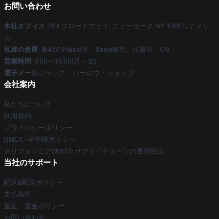
お問い合わせ
本社オフィス
: 204 ブロードウェイ, ニューヨーク, NY 10001, アメリ
カ
私達の倉庫
: 第45のPailou車、Baise都市、江蘇省、CN
営業時間
: 9:00～18:00(月～金)
電子メール
ジャック・ハーロウ・ショップ
会社案内
私たちについて
利用規約
プライバシーポリシー
DMCA - 著作権ポリシー
カリフォルニアSB657: サプライチェーンの透明性法
当社のサポート
配送&配送ポリシー
支払条件
返品・返金ポリシー
お問い合わせ