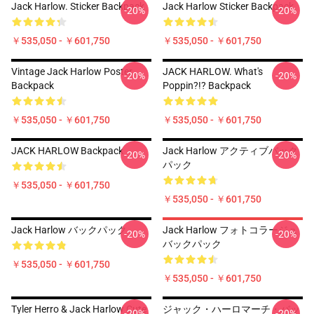
Jack Harlow. Sticker Backpack
Jack Harlow Sticker Backpack
-20%
-20%
￥535,050 - ￥601,750
￥535,050 - ￥601,750
Vintage Jack Harlow Poster
JACK HARLOW. What's
-20%
-20%
Backpack
Poppin?!? Backpack
￥535,050 - ￥601,750
￥535,050 - ￥601,750
JACK HARLOW Backpack
Jack Harlow アクティブバック
-20%
-20%
パック
￥535,050 - ￥601,750
￥535,050 - ￥601,750
Jack Harlow バックパック
Jack Harlow フォトコラージュ
-20%
-20%
バックパック
￥535,050 - ￥601,750
￥535,050 - ￥601,750
Tyler Herro & Jack Harlow Cute
ジャック・ハーロマーチ・バッ
-20%
-20%