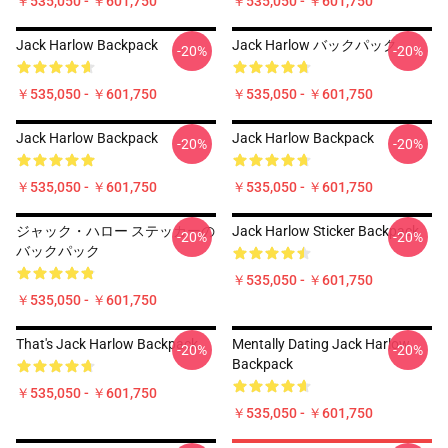
￥535,050 - ￥601,750
￥535,050 - ￥601,750
Jack Harlow Backpack
Jack Harlow バックパック
-20%
-20%
￥535,050 - ￥601,750
￥535,050 - ￥601,750
Jack Harlow Backpack
Jack Harlow Backpack
-20%
-20%
￥535,050 - ￥601,750
￥535,050 - ￥601,750
ジャック・ハロー ステッカーの
Jack Harlow Sticker Backpack
-20%
-20%
バックパック
￥535,050 - ￥601,750
￥535,050 - ￥601,750
That's Jack Harlow Backpack
Mentally Dating Jack Harlow
-20%
-20%
Backpack
￥535,050 - ￥601,750
￥535,050 - ￥601,750