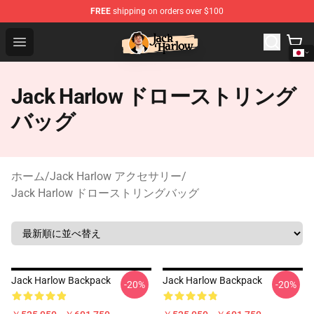
FREE
shipping on orders over $100
Jack Harlow Shop - Official Jack Harlow Merchandise St
Open menu
Jack Harlow ドローストリング
バッグ
ホーム
/
Jack Harlow アクセサリー
/
Jack Harlow ドローストリングバッグ
Jack Harlow Backpack
Jack Harlow Backpack
-20%
-20%