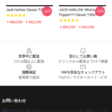
Jack Harlow Classic T-Shirt
JACK HARLOW. What's
-20%
-20%
Poppin?!? Classic T-Shirt
￥384,250 - ￥442,250
￥384,250 - ￥442,250
Footer
世界中に配送
安心してお買い物
200カ国以上に配送
クリックから配送まで24/7保護
国際保証
100％安全なチェックアウト
使用国で提供
PayPal / マスターカード / ビザ
お問い合わせ
本社オフィス
: 204 ブロードウェイ, ニューヨーク, NY 10001, アメリ