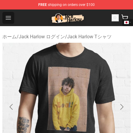
FREE
shipping on orders over $100
Jack Harlow Shop - Official Jack Harlow Merchandise St
Open menu
ホーム
/
Jack Harlow ログイン
/
Jack Harlow Tシャツ