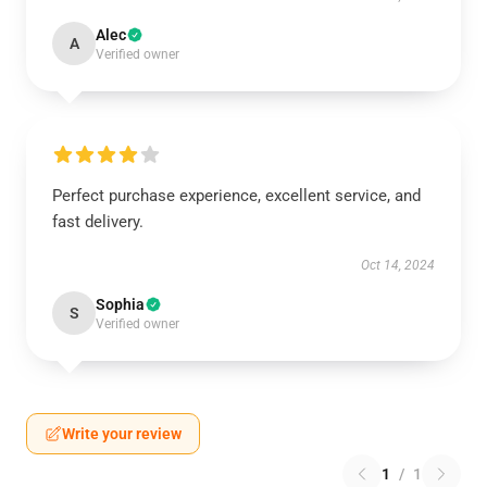
Alec
A
Verified owner
Perfect purchase experience, excellent service, and
fast delivery.
Oct 14, 2024
Sophia
S
Verified owner
Write your review
1
/
1