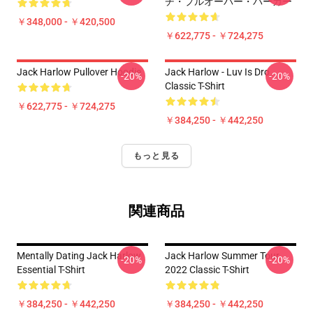
チ・プルオーバー・パーカー
￥348,000 - ￥420,500
￥622,775 - ￥724,275
Jack Harlow Pullover Hoodie
Jack Harlow - Luv Is Dro
-20%
-20%
Classic T-Shirt
￥622,775 - ￥724,275
￥384,250 - ￥442,250
もっと見る
関連商品
Mentally Dating Jack Harlow
Jack Harlow Summer Tour
-20%
-20%
Essential T-Shirt
2022 Classic T-Shirt
￥384,250 - ￥442,250
￥384,250 - ￥442,250