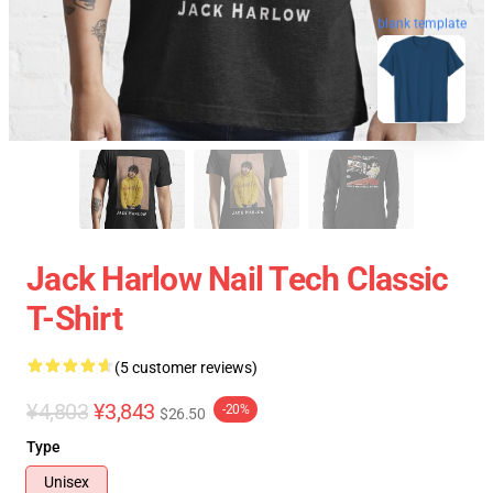
blank template
Jack Harlow Nail Tech Classic
T-Shirt
(5 customer reviews)
¥4,803
¥3,843
-20%
$26.50
Type
Unisex