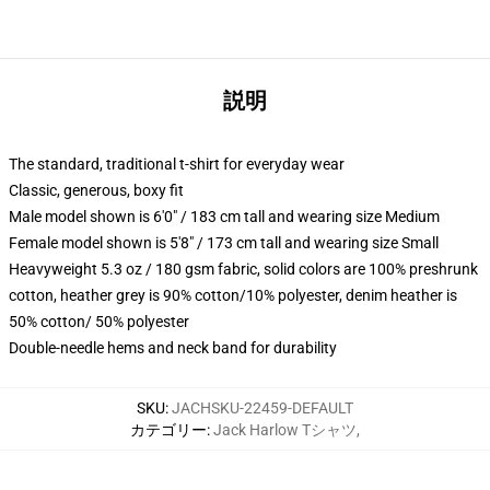
説明
The standard, traditional t-shirt for everyday wear
Classic, generous, boxy fit
Male model shown is 6'0" / 183 cm tall and wearing size Medium
Female model shown is 5'8" / 173 cm tall and wearing size Small
Heavyweight 5.3 oz / 180 gsm fabric, solid colors are 100% preshrunk
cotton, heather grey is 90% cotton/10% polyester, denim heather is
50% cotton/ 50% polyester
Double-needle hems and neck band for durability
SKU
:
JACHSKU-22459-DEFAULT
カテゴリー
:
Jack Harlow Tシャツ
,