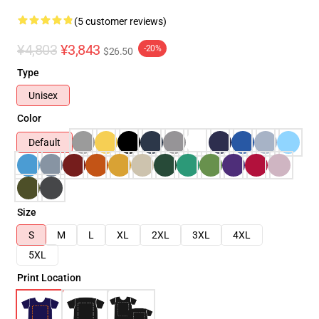
(5 customer reviews)
¥4,803
¥3,843
-20%
$26.50
Type
Unisex
Color
Default
Size
S
M
L
XL
2XL
3XL
4XL
5XL
Print Location