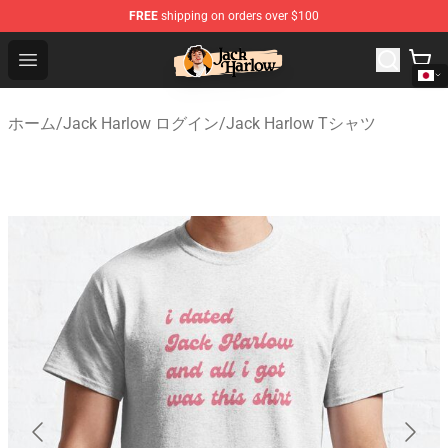
FREE
shipping on orders over $100
Jack Harlow Shop - Official Jack Harlow Merchandise St
Open menu
ホーム
/
Jack Harlow ログイン
/
Jack Harlow Tシャツ