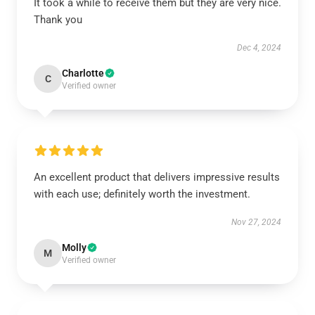
It took a while to receive them but they are very nice.
Thank you
Dec 4, 2024
Charlotte
C
Verified owner
An excellent product that delivers impressive results
with each use; definitely worth the investment.
Nov 27, 2024
Molly
M
Verified owner