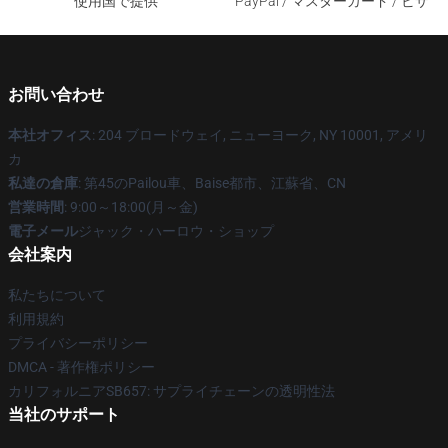
使用国で提供
PayPal / マスターカード / ビザ
お問い合わせ
本社オフィス
: 204 ブロードウェイ, ニューヨーク, NY 10001, アメリ
カ
私達の倉庫
: 第45のPailou車、Baise都市、江蘇省、CN
営業時間
: 9:00～18:00(月～金)
電子メール
ジャック・ハーロウ・ショップ
会社案内
私たちについて
利用規約
プライバシーポリシー
DMCA - 著作権ポリシー
カリフォルニアSB657: サプライチェーンの透明性法
当社のサポート