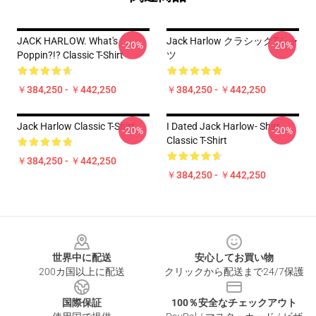
JACK HARLOW. What's
Jack Harlow クラシックTシャ
-20%
-20%
Poppin?!? Classic T-Shirt
ツ
￥384,250 - ￥442,250
￥384,250 - ￥442,250
Jack Harlow Classic T-Shirt
I Dated Jack Harlow- Shirt
-20%
-20%
Classic T-Shirt
￥384,250 - ￥442,250
￥384,250 - ￥442,250
Footer
世界中に配送
安心してお買い物
200カ国以上に配送
クリックから配送まで24/7保護
国際保証
100％安全なチェックアウト