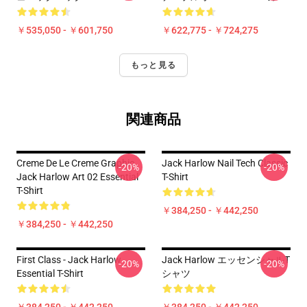
￥535,050 - ￥601,750
￥622,775 - ￥724,275
もっと見る
関連商品
Creme De Le Creme Graphic
Jack Harlow Nail Tech Classic
-20%
-20%
Jack Harlow Art 02 Essential
T-Shirt
T-Shirt
￥384,250 - ￥442,250
￥384,250 - ￥442,250
First Class - Jack Harlow
Jack Harlow エッセンシャルT
-20%
-20%
Essential T-Shirt
シャツ