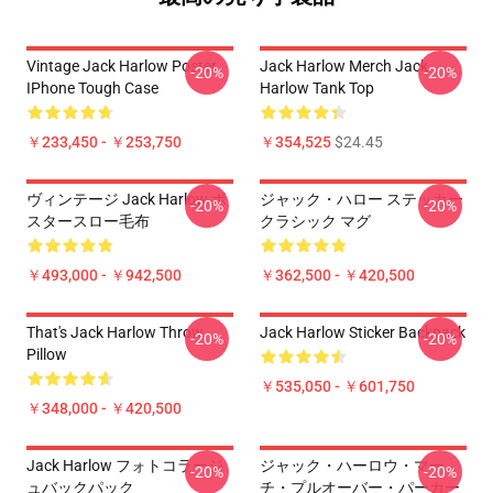
Vintage Jack Harlow Poster
Jack Harlow Merch Jack
-20%
-20%
IPhone Tough Case
Harlow Tank Top
￥233,450 - ￥253,750
￥354,525
$24.45
ヴィンテージ Jack Harlow ポ
ジャック・ハロー ステッカー
-20%
-20%
スタースロー毛布
クラシック マグ
￥493,000 - ￥942,500
￥362,500 - ￥420,500
That's Jack Harlow Throw
Jack Harlow Sticker Backpack
-20%
-20%
Pillow
￥535,050 - ￥601,750
￥348,000 - ￥420,500
Jack Harlow フォトコラージ
ジャック・ハーロウ・マー
-20%
-20%
ュバックパック
チ・プルオーバー・パーカー