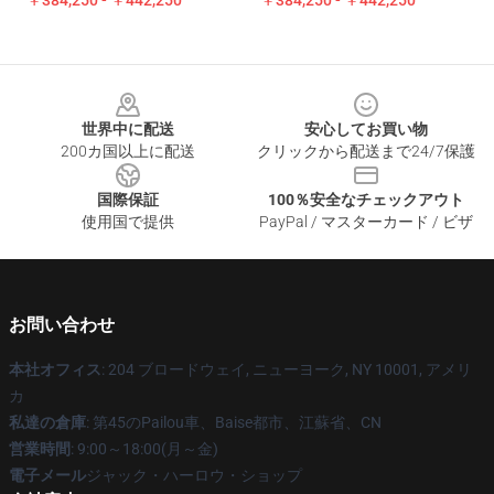
￥384,250 - ￥442,250
￥384,250 - ￥442,250
Footer
世界中に配送
安心してお買い物
200カ国以上に配送
クリックから配送まで24/7保護
国際保証
100％安全なチェックアウト
使用国で提供
PayPal / マスターカード / ビザ
お問い合わせ
本社オフィス
: 204 ブロードウェイ, ニューヨーク, NY 10001, アメリ
カ
私達の倉庫
: 第45のPailou車、Baise都市、江蘇省、CN
営業時間
: 9:00～18:00(月～金)
電子メール
ジャック・ハーロウ・ショップ