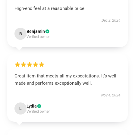
High-end feel at a reasonable price.
Dec 2, 2024
Benjamin
B
Verified owner
Great item that meets all my expectations. It’s well-
made and performs exceptionally well.
Nov 4, 2024
Lydia
L
Verified owner