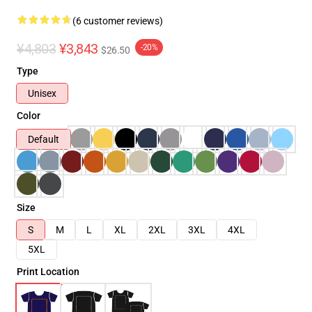
(6 customer reviews)
¥4,803
¥3,843
-20%
$26.50
Type
Unisex
Color
Default
Size
S
M
L
XL
2XL
3XL
4XL
5XL
Print Location