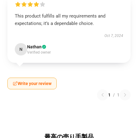
This product fulfills all my requirements and
expectations; it’s a dependable choice.
Oct 7, 2024
Nathan
N
Verified owner
Write your review
1
/
1
最高の売り手製品