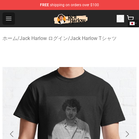
FREE
shipping on orders over $100
Jack Harlow Shop - Official Jack Harlow Merchandise St
Open menu
ホーム
/
Jack Harlow ログイン
/
Jack Harlow Tシャツ