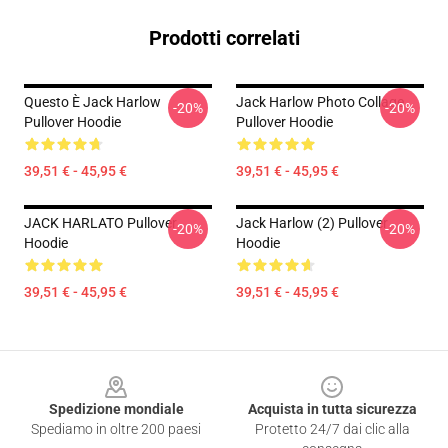
Prodotti correlati
Questo È Jack Harlow
Jack Harlow Photo Collage
-20%
-20%
Pullover Hoodie
Pullover Hoodie
39,51 € - 45,95 €
39,51 € - 45,95 €
JACK HARLATO Pullover
Jack Harlow (2) Pullover
-20%
-20%
Hoodie
Hoodie
39,51 € - 45,95 €
39,51 € - 45,95 €
Footer
Spedizione mondiale
Acquista in tutta sicurezza
Spediamo in oltre 200 paesi
Protetto 24/7 dai clic alla