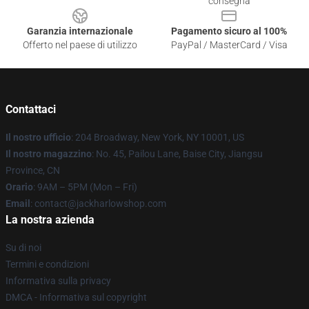
consegna
Garanzia internazionale
Pagamento sicuro al 100%
Offerto nel paese di utilizzo
PayPal / MasterCard / Visa
Contattaci
Il nostro ufficio
: 204 Broadway, New York, NY 10001, US
Il nostro magazzino
: No. 45, Pailou Lane, Baise City, Jiangsu
Province, CN
Orario
: 9AM – 5PM (Mon – Fri)
Email
: contact@jackharlowshop.com
La nostra azienda
Su di noi
Termini e condizioni
Informativa sulla privacy
DMCA - Informativa sul copyright