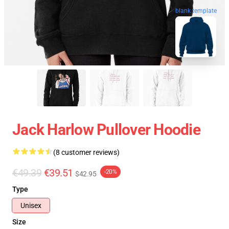
blank template
Jack Harlow Pullover Hoodie
(8 customer reviews)
€49.39
€39.51
-20%
$42.95
Type
Unisex
Size