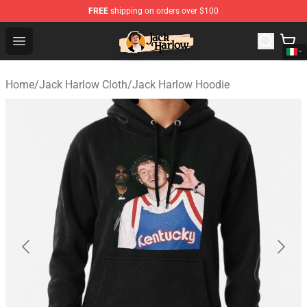
FREE
shipping on orders over $100
Jack Harlow Shop - Official Jack Harlow Merchandise St
Open menu
Home
/
Jack Harlow Cloth
/
Jack Harlow Hoodie