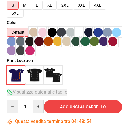
S
M
L
XL
2XL
3XL
4XL
5XL
Color
Default
Print Location
Visualizza guida alle taglie
Quantity
AGGIUNGI AL CARRELLO
Questa vendita termina tra
04
:
48
:
53