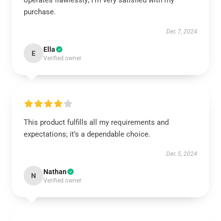
operates flawlessly; I’m very satisfied with my
purchase.
Dec 7, 2024
Ella
E
Verified owner
This product fulfills all my requirements and
expectations; it’s a dependable choice.
Dec 5, 2024
Nathan
N
Verified owner