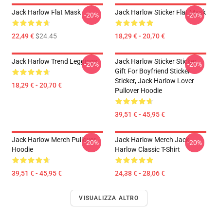
Jack Harlow Flat Mask
Jack Harlow Sticker Flat Mask
-20%
-20%
22,49 €
$24.45
18,29 € - 20,70 €
Jack Harlow Trend Leggings
Jack Harlow Sticker Sticker,
-20%
-20%
Gift For Boyfriend Sticker
Sticker, Jack Harlow Lover
18,29 € - 20,70 €
Pullover Hoodie
39,51 € - 45,95 €
Jack Harlow Merch Pullover
Jack Harlow Merch Jack
-20%
-20%
Hoodie
Harlow Classic T-Shirt
39,51 € - 45,95 €
24,38 € - 28,06 €
VISUALIZZA ALTRO