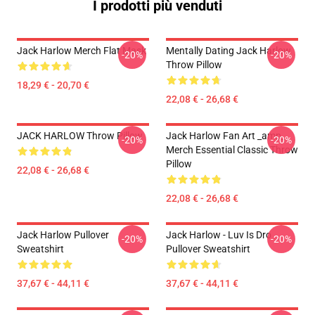
I prodotti più venduti
Jack Harlow Merch Flat Mask
Mentally Dating Jack Harlow
-20%
-20%
Throw Pillow
18,29 € - 20,70 €
22,08 € - 26,68 €
JACK HARLOW Throw Pillow
Jack Harlow Fan Art _amp_
-20%
-20%
Merch Essential Classic Throw
Pillow
22,08 € - 26,68 €
22,08 € - 26,68 €
Jack Harlow Pullover
Jack Harlow - Luv Is Dro
-20%
-20%
Sweatshirt
Pullover Sweatshirt
37,67 € - 44,11 €
37,67 € - 44,11 €