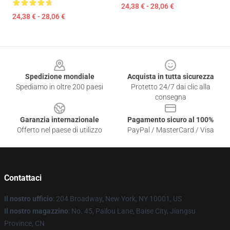
24,38 € - 28,06 €
24,38 € - 28,06 €
Footer
Spedizione mondiale
Acquista in tutta sicurezza
Spediamo in oltre 200 paesi
Protetto 24/7 dai clic alla
consegna
Garanzia internazionale
Pagamento sicuro al 100%
Offerto nel paese di utilizzo
PayPal / MasterCard / Visa
Contattaci
Il nostro ufficio
: 204 Broadway, New York, NY 10001, US
Il nostro magazzino
: No. 45, Pailou Lane, Baise City, Jiangsu
Province, CN