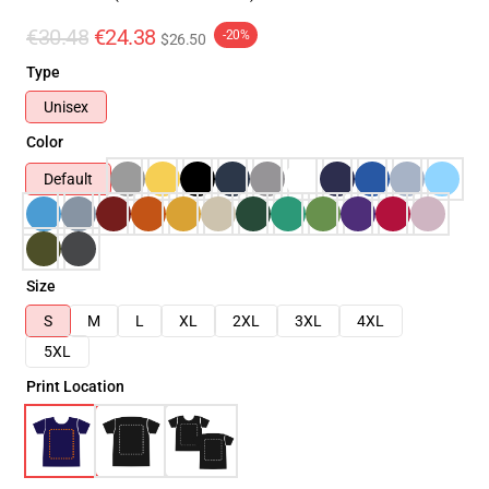
€30.48
€24.38
-20%
$26.50
Type
Unisex
Color
Default
Size
S
M
L
XL
2XL
3XL
4XL
5XL
Print Location