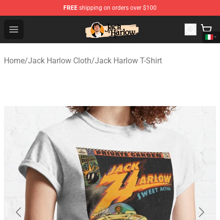
FREE
shipping on orders over $100
Jack Harlow Shop - Official Jack Harlow Merchandise St
Open menu
Home
/
Jack Harlow Cloth
/
Jack Harlow T-Shirt