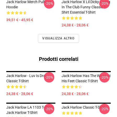
Jack Harlow Merch Pullover
Jack Harlow X Lil Dicky Crying
-20%
-20%
Hoodie
In The Club Funny Classic T-
Shirt Essential T-Shirt
39,51 € - 45,95 €
24,38 € - 28,06 €
VISUALIZZA ALTRO
Prodotti correlati
Jack Harlow - Luv Is Dro
Jack Harlow Has The World At
-20%
-20%
Classic T-Shirt
His Feet Classic T-Shirt
24,38 € - 28,06 €
24,38 € - 28,06 €
Jack Harlow LA 1103 T-Shirts
Jack Harlow Classic T-Shirt
-20%
-20%
Jack Harlow T-Shirt