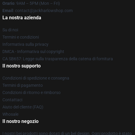
Orario
: 9AM – 5PM (Mon – Fri)
Email
: contact@jackharlowshop.com
La nostra azienda
Su di noi
Termini e condizioni
Informativa sulla privacy
DMCA - Informativa sul copyright
CA SB657: Legge sulla trasparenza della catena di fornitura
Il nostro supporto
Condizioni di spedizione e consegna
Termini di pagamento
Condizioni di ritorno e rimborso
Contattaci
Aiuto del cliente (FAQ)
Whosale
Il nostro negozio
I nostri bei prodotti sono dotati di un bel design. Ogni prodotto è stato