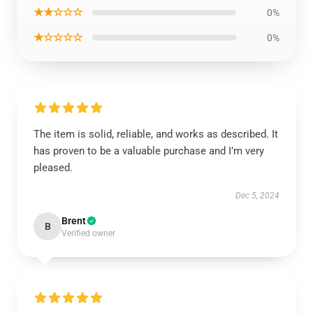
★★☆☆☆
0%
★☆☆☆☆
0%
The item is solid, reliable, and works as described. It
has proven to be a valuable purchase and I’m very
pleased.
Dec 5, 2024
Brent
B
Verified owner