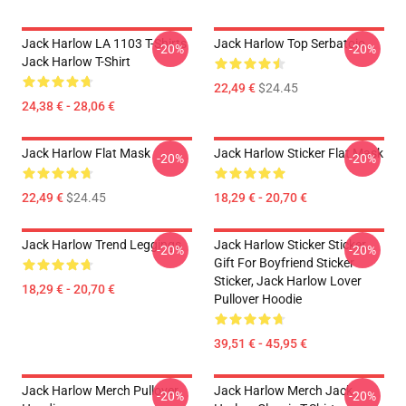
Jack Harlow LA 1103 T-Shirts
Jack Harlow Top Serbatoio
-20%
-20%
Jack Harlow T-Shirt
22,49 €
$24.45
24,38 € - 28,06 €
Jack Harlow Flat Mask
Jack Harlow Sticker Flat Mask
-20%
-20%
22,49 €
$24.45
18,29 € - 20,70 €
Jack Harlow Trend Leggings
Jack Harlow Sticker Sticker,
-20%
-20%
Gift For Boyfriend Sticker
Sticker, Jack Harlow Lover
18,29 € - 20,70 €
Pullover Hoodie
39,51 € - 45,95 €
Jack Harlow Merch Pullover
Jack Harlow Merch Jack
-20%
-20%