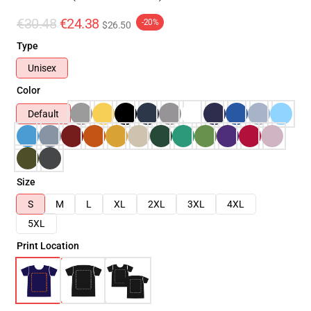
€30.48
€24.38
-20%
$26.50
Type
Unisex
Color
Default
Size
S
M
L
XL
2XL
3XL
4XL
5XL
Print Location