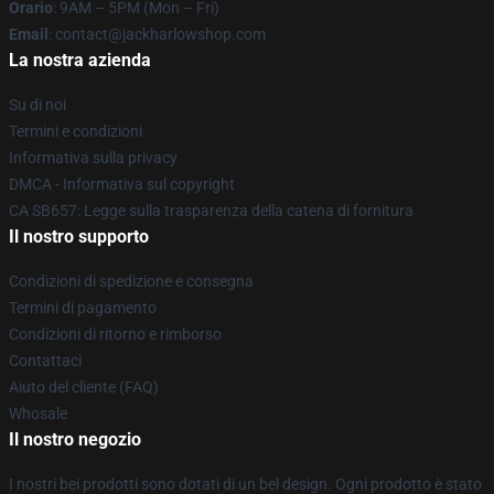
Orario
: 9AM – 5PM (Mon – Fri)
Email
: contact@jackharlowshop.com
La nostra azienda
Su di noi
Termini e condizioni
Informativa sulla privacy
DMCA - Informativa sul copyright
CA SB657: Legge sulla trasparenza della catena di fornitura
Il nostro supporto
Condizioni di spedizione e consegna
Termini di pagamento
Condizioni di ritorno e rimborso
Contattaci
Aiuto del cliente (FAQ)
Whosale
Il nostro negozio
I nostri bei prodotti sono dotati di un bel design. Ogni prodotto è stato