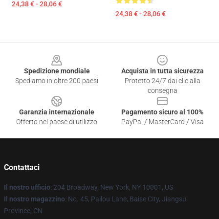
24,38 € - 28,06 €
24,38 € - 28,06 €
Footer
Spedizione mondiale
Acquista in tutta sicurezza
Spediamo in oltre 200 paesi
Protetto 24/7 dai clic alla
consegna
Garanzia internazionale
Pagamento sicuro al 100%
Offerto nel paese di utilizzo
PayPal / MasterCard / Visa
Contattaci
Il nostro ufficio
: 204 Broadway, New York, NY 10001, US
Il nostro magazzino
: No. 45, Pailou Lane, Baise City, Jiangsu
Province, CN