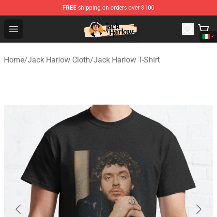
FREE
shipping on orders over $100
Jack Harlow Shop - Official Jack Harlow Merchandise St
Open menu
Home
/
Jack Harlow Cloth
/
Jack Harlow T-Shirt