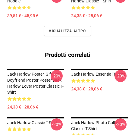
Hoodie
Harlow Classic T-Shirt
39,51 € - 45,95 €
24,38 € - 28,06 €
VISUALIZZA ALTRO
Prodotti correlati
Jack Harlow Poster, Gift For
Jack Harlow Essential T-Shirt
-20%
-20%
Boyfriend Poster Poster,Jack
Harlow Lover Poster Classic T-
24,38 € - 28,06 €
Shirt
24,38 € - 28,06 €
Jack Harlow Classic T-Shirt
Jack Harlow Photo Collage
-20%
-20%
Classic T-Shirt